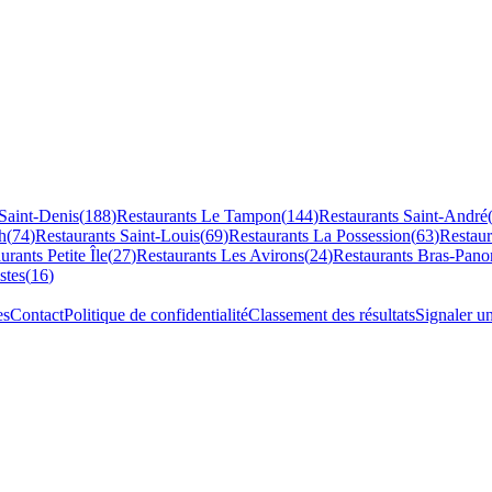
Saint-Denis
(
188
)
Restaurants
Le Tampon
(
144
)
Restaurants
Saint-André
h
(
74
)
Restaurants
Saint-Louis
(
69
)
Restaurants
La Possession
(
63
)
Restau
aurants
Petite Île
(
27
)
Restaurants
Les Avirons
(
24
)
Restaurants
Bras-Pano
stes
(
16
)
es
Contact
Politique de confidentialité
Classement des résultats
Signaler u