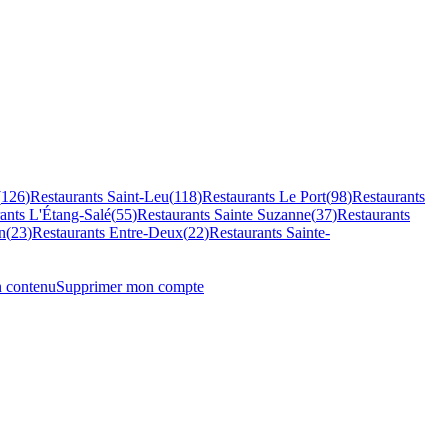
(
126
)
Restaurants
Saint-Leu
(
118
)
Restaurants
Le Port
(
98
)
Restaurants
rants
L'Étang-Salé
(
55
)
Restaurants
Sainte Suzanne
(
37
)
Restaurants
n
(
23
)
Restaurants
Entre-Deux
(
22
)
Restaurants
Sainte-
n contenu
Supprimer mon compte