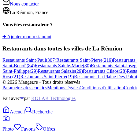
Nous contacter
La Réunion, France
Vous êtes restaurateur ?
➕ Ajouter mon restaurant
Restaurants dans toutes les villes de La Réunion
Restaurants
Saint-Paul
(
307
)
Restaurants
Saint-Pierre
(
219
)
Restaurants
Saint-Benoît
(
84
)
Restaurants
Sainte-Marie
(
80
)
Restaurants
Saint-Josep
Saint-Philippe
(
29
)
Restaurants
Salazie
(
29
)
Restaurants
Cilaos
(
28
)
Rest
Rose
(
21
)
Restaurants
Saint Pierre
(
19
)
Restaurants
La Plaine Des Palmi
©
2026
Manger.re - Tous droits réservés
Paramètres des cookies
Mentions légales
Conditions d'utilisation
Cooki
Fait avec
❤
par
KOLAB Technologies
Accueil
Recherche
Photo
Favoris
Offres