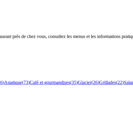
rant près de chez vous, consultez les menus et les informations pratiq
96
)
Asiatique
(
73
)
Café et gourmandises
(
35
)
Glacier
(
26
)
Grillades
(
22
)
Sala