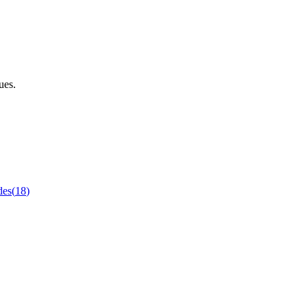
ues.
des
(
18
)