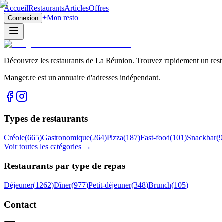
Accueil
Restaurants
Articles
Offres
+
Mon resto
Connexion
Découvrez les restaurants de La Réunion. Trouvez rapidement un restau
Manger.re est un annuaire d'adresses indépendant.
Types de restaurants
Créole
(
665
)
Gastronomique
(
264
)
Pizza
(
187
)
Fast-food
(
101
)
Snackbar
(
Voir toutes les catégories →
Restaurants par type de repas
Déjeuner
(
1262
)
Dîner
(
977
)
Petit-déjeuner
(
348
)
Brunch
(
105
)
Contact