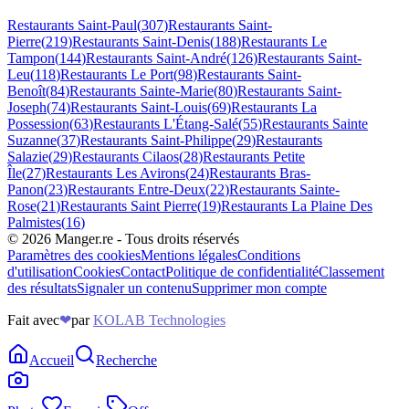
Restaurants
Saint-Paul
(
307
)
Restaurants
Saint-
Pierre
(
219
)
Restaurants
Saint-Denis
(
188
)
Restaurants
Le
Tampon
(
144
)
Restaurants
Saint-André
(
126
)
Restaurants
Saint-
Leu
(
118
)
Restaurants
Le Port
(
98
)
Restaurants
Saint-
Benoît
(
84
)
Restaurants
Sainte-Marie
(
80
)
Restaurants
Saint-
Joseph
(
74
)
Restaurants
Saint-Louis
(
69
)
Restaurants
La
Possession
(
63
)
Restaurants
L'Étang-Salé
(
55
)
Restaurants
Sainte
Suzanne
(
37
)
Restaurants
Saint-Philippe
(
29
)
Restaurants
Salazie
(
29
)
Restaurants
Cilaos
(
28
)
Restaurants
Petite
Île
(
27
)
Restaurants
Les Avirons
(
24
)
Restaurants
Bras-
Panon
(
23
)
Restaurants
Entre-Deux
(
22
)
Restaurants
Sainte-
Rose
(
21
)
Restaurants
Saint Pierre
(
19
)
Restaurants
La Plaine Des
Palmistes
(
16
)
©
2026
Manger.re - Tous droits réservés
Paramètres des cookies
Mentions légales
Conditions
d'utilisation
Cookies
Contact
Politique de confidentialité
Classement
des résultats
Signaler un contenu
Supprimer mon compte
Fait avec
❤
par
KOLAB Technologies
Accueil
Recherche