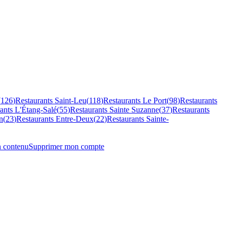
(
126
)
Restaurants
Saint-Leu
(
118
)
Restaurants
Le Port
(
98
)
Restaurants
rants
L'Étang-Salé
(
55
)
Restaurants
Sainte Suzanne
(
37
)
Restaurants
n
(
23
)
Restaurants
Entre-Deux
(
22
)
Restaurants
Sainte-
n contenu
Supprimer mon compte