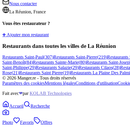
Nous contacter
La Réunion, France
Vous êtes restaurateur ?
➕ Ajouter mon restaurant
Restaurants dans toutes les villes de La Réunion
Restaurants
Saint-Paul
(
307
)
Restaurants
Saint-Pierre
(
219
)
Restaurants
Saint-Benoît
(
84
)
Restaurants
Sainte-Marie
(
80
)
Restaurants
Saint-Josep
Saint-Philippe
(
29
)
Restaurants
Salazie
(
29
)
Restaurants
Cilaos
(
28
)
Rest
Rose
(
21
)
Restaurants
Saint Pierre
(
19
)
Restaurants
La Plaine Des Palmi
©
2026
Manger.re - Tous droits réservés
Paramètres des cookies
Mentions légales
Conditions d'utilisation
Cooki
Fait avec
❤
par
KOLAB Technologies
Accueil
Recherche
Photo
Favoris
Offres