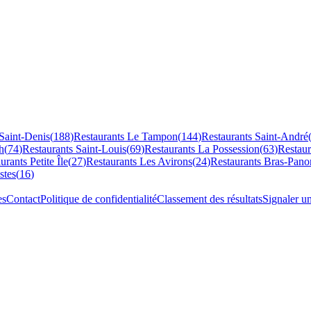
Saint-Denis
(
188
)
Restaurants
Le Tampon
(
144
)
Restaurants
Saint-André
h
(
74
)
Restaurants
Saint-Louis
(
69
)
Restaurants
La Possession
(
63
)
Restau
aurants
Petite Île
(
27
)
Restaurants
Les Avirons
(
24
)
Restaurants
Bras-Pano
stes
(
16
)
es
Contact
Politique de confidentialité
Classement des résultats
Signaler u