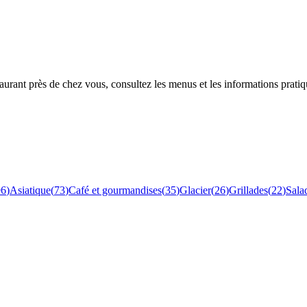
rant près de chez vous, consultez les menus et les informations pratiq
96
)
Asiatique
(
73
)
Café et gourmandises
(
35
)
Glacier
(
26
)
Grillades
(
22
)
Sala