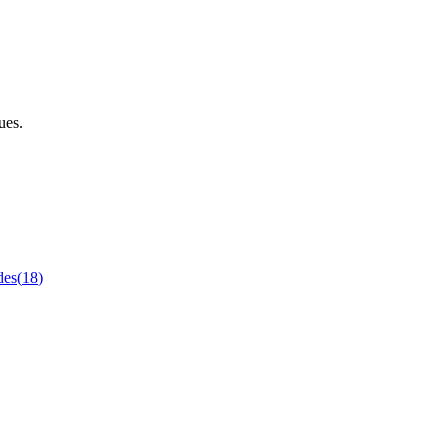
ues.
des
(
18
)