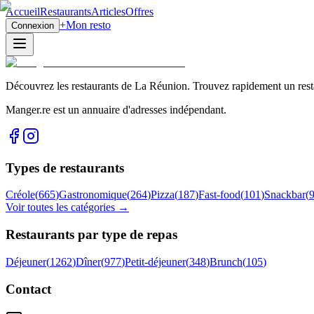
Accueil
Restaurants
Articles
Offres
+
Mon resto
Connexion
Découvrez les restaurants de La Réunion. Trouvez rapidement un restau
Manger.re est un annuaire d'adresses indépendant.
Types de restaurants
Créole
(
665
)
Gastronomique
(
264
)
Pizza
(
187
)
Fast-food
(
101
)
Snackbar
(
Voir toutes les catégories →
Restaurants par type de repas
Déjeuner
(
1262
)
Dîner
(
977
)
Petit-déjeuner
(
348
)
Brunch
(
105
)
Contact