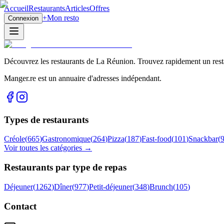
Accueil
Restaurants
Articles
Offres
+
Mon resto
Connexion
Découvrez les restaurants de La Réunion. Trouvez rapidement un restau
Manger.re est un annuaire d'adresses indépendant.
Types de restaurants
Créole
(
665
)
Gastronomique
(
264
)
Pizza
(
187
)
Fast-food
(
101
)
Snackbar
(
Voir toutes les catégories →
Restaurants par type de repas
Déjeuner
(
1262
)
Dîner
(
977
)
Petit-déjeuner
(
348
)
Brunch
(
105
)
Contact