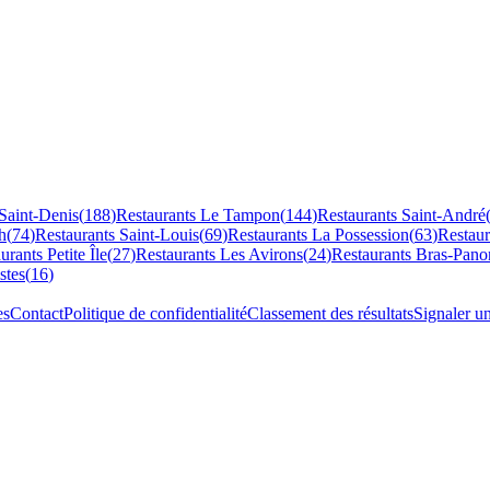
Saint-Denis
(
188
)
Restaurants
Le Tampon
(
144
)
Restaurants
Saint-André
h
(
74
)
Restaurants
Saint-Louis
(
69
)
Restaurants
La Possession
(
63
)
Restau
aurants
Petite Île
(
27
)
Restaurants
Les Avirons
(
24
)
Restaurants
Bras-Pano
stes
(
16
)
es
Contact
Politique de confidentialité
Classement des résultats
Signaler u