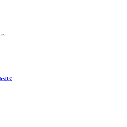
ues.
des
(
18
)