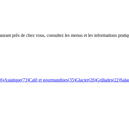
rant près de chez vous, consultez les menus et les informations pratiq
96
)
Asiatique
(
73
)
Café et gourmandises
(
35
)
Glacier
(
26
)
Grillades
(
22
)
Sala