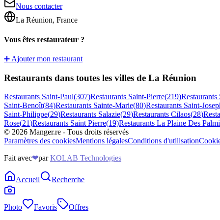
Nous contacter
La Réunion, France
Vous êtes restaurateur ?
➕ Ajouter mon restaurant
Restaurants dans toutes les villes de La Réunion
Restaurants
Saint-Paul
(
307
)
Restaurants
Saint-Pierre
(
219
)
Restaurants
Saint-Benoît
(
84
)
Restaurants
Sainte-Marie
(
80
)
Restaurants
Saint-Josep
Saint-Philippe
(
29
)
Restaurants
Salazie
(
29
)
Restaurants
Cilaos
(
28
)
Rest
Rose
(
21
)
Restaurants
Saint Pierre
(
19
)
Restaurants
La Plaine Des Palmi
©
2026
Manger.re - Tous droits réservés
Paramètres des cookies
Mentions légales
Conditions d'utilisation
Cooki
Fait avec
❤
par
KOLAB Technologies
Accueil
Recherche
Photo
Favoris
Offres