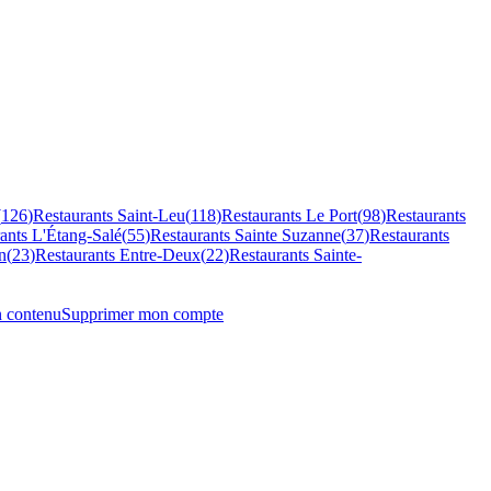
(
126
)
Restaurants
Saint-Leu
(
118
)
Restaurants
Le Port
(
98
)
Restaurants
rants
L'Étang-Salé
(
55
)
Restaurants
Sainte Suzanne
(
37
)
Restaurants
n
(
23
)
Restaurants
Entre-Deux
(
22
)
Restaurants
Sainte-
n contenu
Supprimer mon compte