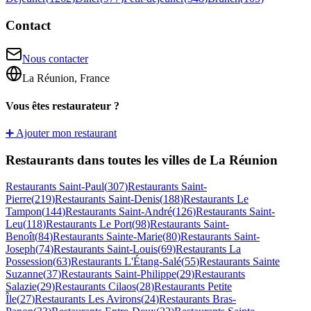
Contact
Nous contacter
La Réunion, France
Vous êtes restaurateur ?
➕ Ajouter mon restaurant
Restaurants dans toutes les villes de La Réunion
Restaurants
Saint-Paul
(
307
)
Restaurants
Saint-
Pierre
(
219
)
Restaurants
Saint-Denis
(
188
)
Restaurants
Le
Tampon
(
144
)
Restaurants
Saint-André
(
126
)
Restaurants
Saint-
Leu
(
118
)
Restaurants
Le Port
(
98
)
Restaurants
Saint-
Benoît
(
84
)
Restaurants
Sainte-Marie
(
80
)
Restaurants
Saint-
Joseph
(
74
)
Restaurants
Saint-Louis
(
69
)
Restaurants
La
Possession
(
63
)
Restaurants
L'Étang-Salé
(
55
)
Restaurants
Sainte
Suzanne
(
37
)
Restaurants
Saint-Philippe
(
29
)
Restaurants
Salazie
(
29
)
Restaurants
Cilaos
(
28
)
Restaurants
Petite
Île
(
27
)
Restaurants
Les Avirons
(
24
)
Restaurants
Bras-