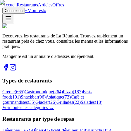
Accueil
Restaurants
Articles
Offres
+
Mon resto
Connexion
Découvrez les restaurants de La Réunion. Trouvez rapidement un
restaurant près de chez vous, consultez les menus et les informations
pratiques.
Manger.re est un annuaire d'adresses indépendant.
Types de restaurants
Créole
(
665
)
Gastronomique
(
264
)
Pizza
(
187
)
Fast-
food
(
101
)
Snackbar
(
96
)
Asiatique
(
73
)
Café et
gourmandises
(
35
)
Glacier
(
26
)
Grillades
(
22
)
Salades
(
18
)
Voir toutes les catégories →
Restaurants par type de repas
Déjeuner
(
1262
)
Dîner
(
977
)
Petit-déjeuner
(
348
)
Brunch
(
105
)