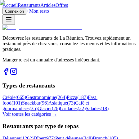
Accueil
Restaurants
Articles
Offres
+
Mon resto
Connexion
Découvrez les restaurants de La Réunion. Trouvez rapidement un
restaurant près de chez vous, consultez les menus et les informations
pratiques.
Manger.re est un annuaire d'adresses indépendant.
Types de restaurants
Créole
(
665
)
Gastronomique
(
264
)
Pizza
(
187
)
Fast-
food
(
101
)
Snackbar
(
96
)
Asiatique
(
73
)
Café et
gourmandises
(
35
)
Glacier
(
26
)
Grillades
(
22
)
Salades
(
18
)
Voir toutes les catégories →
Restaurants par type de repas
Déjeuner
(
1262
)
Dîner
(
977
)
Petit-déjeuner
(
348
)
Brunch
(
105
)