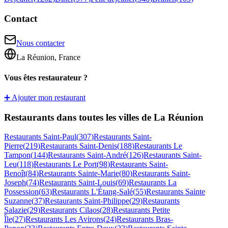
Contact
Nous contacter
La Réunion, France
Vous êtes restaurateur ?
➕ Ajouter mon restaurant
Restaurants dans toutes les villes de La Réunion
Restaurants
Saint-Paul
(
307
)
Restaurants
Saint-
Pierre
(
219
)
Restaurants
Saint-Denis
(
188
)
Restaurants
Le
Tampon
(
144
)
Restaurants
Saint-André
(
126
)
Restaurants
Saint-
Leu
(
118
)
Restaurants
Le Port
(
98
)
Restaurants
Saint-
Benoît
(
84
)
Restaurants
Sainte-Marie
(
80
)
Restaurants
Saint-
Joseph
(
74
)
Restaurants
Saint-Louis
(
69
)
Restaurants
La
Possession
(
63
)
Restaurants
L'Étang-Salé
(
55
)
Restaurants
Sainte
Suzanne
(
37
)
Restaurants
Saint-Philippe
(
29
)
Restaurants
Salazie
(
29
)
Restaurants
Cilaos
(
28
)
Restaurants
Petite
Île
(
27
)
Restaurants
Les Avirons
(
24
)
Restaurants
Bras-