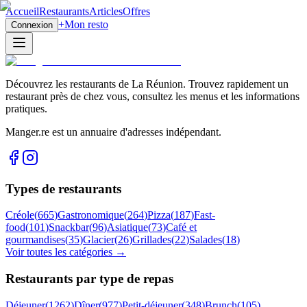
Accueil
Restaurants
Articles
Offres
+
Mon resto
Connexion
Découvrez les restaurants de La Réunion. Trouvez rapidement un
restaurant près de chez vous, consultez les menus et les informations
pratiques.
Manger.re est un annuaire d'adresses indépendant.
Types de restaurants
Créole
(
665
)
Gastronomique
(
264
)
Pizza
(
187
)
Fast-
food
(
101
)
Snackbar
(
96
)
Asiatique
(
73
)
Café et
gourmandises
(
35
)
Glacier
(
26
)
Grillades
(
22
)
Salades
(
18
)
Voir toutes les catégories →
Restaurants par type de repas
Déjeuner
(
1262
)
Dîner
(
977
)
Petit-déjeuner
(
348
)
Brunch
(
105
)