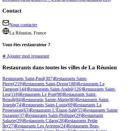
Contact
Nous contacter
La Réunion, France
Vous êtes restaurateur ?
➕ Ajouter mon restaurant
Restaurants dans toutes les villes de La Réunion
Restaurants
Saint-Paul
(
307
)
Restaurants
Saint-
Pierre
(
219
)
Restaurants
Saint-Denis
(
188
)
Restaurants
Le
Tampon
(
144
)
Restaurants
Saint-André
(
126
)
Restaurants
Saint-
Leu
(
118
)
Restaurants
Le Port
(
98
)
Restaurants
Saint-
Benoît
(
84
)
Restaurants
Sainte-Marie
(
80
)
Restaurants
Saint-
Joseph
(
74
)
Restaurants
Saint-Louis
(
69
)
Restaurants
La
Possession
(
63
)
Restaurants
L'Étang-Salé
(
55
)
Restaurants
Sainte
Suzanne
(
37
)
Restaurants
Saint-Philippe
(
29
)
Restaurants
Salazie
(
29
)
Restaurants
Cilaos
(
28
)
Restaurants
Petite
Île
(
27
)
Restaurants
Les Avirons
(
24
)
Restaurants
Bras-