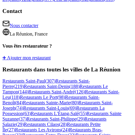
Contact
Nous contacter
La Réunion, France
Vous êtes restaurateur ?
➕ Ajouter mon restaurant
Restaurants dans toutes les villes de La Réunion
Restaurants
Saint-Paul
(
307
)
Restaurants
Saint-
Pierre
(
219
)
Restaurants
Saint-Denis
(
188
)
Restaurants
Le
Tampon
(
144
)
Restaurants
Saint-André
(
126
)
Restaurants
Saint-
Leu
(
118
)
Restaurants
Le Port
(
98
)
Restaurants
Saint-
Benoît
(
84
)
Restaurants
Sainte-Marie
(
80
)
Restaurants
Saint-
Joseph
(
74
)
Restaurants
Saint-Louis
(
69
)
Restaurants
La
Possession
(
63
)
Restaurants
L'Étang-Salé
(
55
)
Restaurants
Sainte
Suzanne
(
37
)
Restaurants
Saint-Philippe
(
29
)
Restaurants
Salazie
(
29
)
Restaurants
Cilaos
(
28
)
Restaurants
Petite
Île
(
27
)
Restaurants
Les Avirons
(
24
)
Restaurants
Bras-