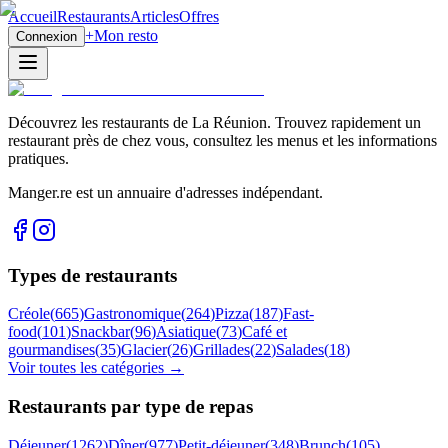
Accueil
Restaurants
Articles
Offres
+
Mon resto
Connexion
Découvrez les restaurants de La Réunion. Trouvez rapidement un
restaurant près de chez vous, consultez les menus et les informations
pratiques.
Manger.re est un annuaire d'adresses indépendant.
Types de restaurants
Créole
(
665
)
Gastronomique
(
264
)
Pizza
(
187
)
Fast-
food
(
101
)
Snackbar
(
96
)
Asiatique
(
73
)
Café et
gourmandises
(
35
)
Glacier
(
26
)
Grillades
(
22
)
Salades
(
18
)
Voir toutes les catégories →
Restaurants par type de repas
Déjeuner
(
1262
)
Dîner
(
977
)
Petit-déjeuner
(
348
)
Brunch
(
105
)