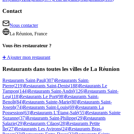
Contact
Nous contacter
La Réunion, France
Vous êtes restaurateur ?
➕ Ajouter mon restaurant
Restaurants dans toutes les villes de La Réunion
Restaurants
Saint-Paul
(
307
)
Restaurants
Saint-
Pierre
(
219
)
Restaurants
Saint-Denis
(
188
)
Restaurants
Le
Tampon
(
144
)
Restaurants
Saint-André
(
126
)
Restaurants
Saint-
Leu
(
118
)
Restaurants
Le Port
(
98
)
Restaurants
Saint-
Benoît
(
84
)
Restaurants
Sainte-Marie
(
80
)
Restaurants
Saint-
Joseph
(
74
)
Restaurants
Saint-Louis
(
69
)
Restaurants
La
Possession
(
63
)
Restaurants
L'Étang-Salé
(
55
)
Restaurants
Sainte
Suzanne
(
37
)
Restaurants
Saint-Philippe
(
29
)
Restaurants
Salazie
(
29
)
Restaurants
Cilaos
(
28
)
Restaurants
Petite
Île
(
27
)
Restaurants
Les Avirons
(
24
)
Restaurants
Bras-