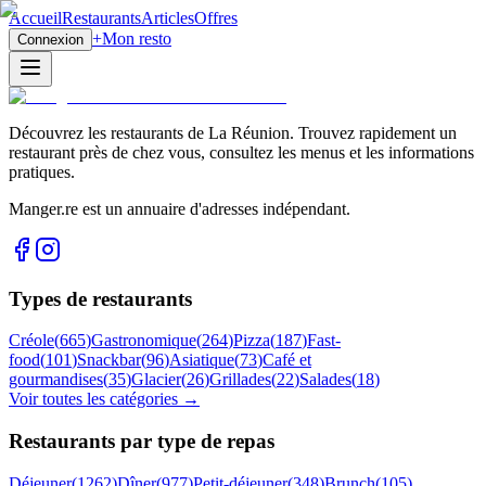
Accueil
Restaurants
Articles
Offres
+
Mon resto
Connexion
Découvrez les restaurants de La Réunion. Trouvez rapidement un
restaurant près de chez vous, consultez les menus et les informations
pratiques.
Manger.re est un annuaire d'adresses indépendant.
Types de restaurants
Créole
(
665
)
Gastronomique
(
264
)
Pizza
(
187
)
Fast-
food
(
101
)
Snackbar
(
96
)
Asiatique
(
73
)
Café et
gourmandises
(
35
)
Glacier
(
26
)
Grillades
(
22
)
Salades
(
18
)
Voir toutes les catégories →
Restaurants par type de repas
Déjeuner
(
1262
)
Dîner
(
977
)
Petit-déjeuner
(
348
)
Brunch
(
105
)