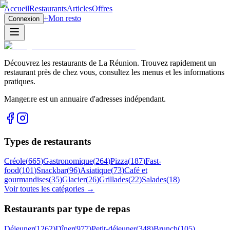
Accueil
Restaurants
Articles
Offres
+
Mon resto
Connexion
Découvrez les restaurants de La Réunion. Trouvez rapidement un
restaurant près de chez vous, consultez les menus et les informations
pratiques.
Manger.re est un annuaire d'adresses indépendant.
Types de restaurants
Créole
(
665
)
Gastronomique
(
264
)
Pizza
(
187
)
Fast-
food
(
101
)
Snackbar
(
96
)
Asiatique
(
73
)
Café et
gourmandises
(
35
)
Glacier
(
26
)
Grillades
(
22
)
Salades
(
18
)
Voir toutes les catégories →
Restaurants par type de repas
Déjeuner
(
1262
)
Dîner
(
977
)
Petit-déjeuner
(
348
)
Brunch
(
105
)