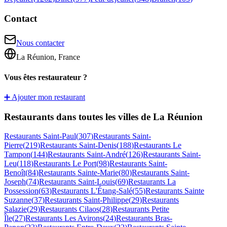
Contact
Nous contacter
La Réunion, France
Vous êtes restaurateur ?
➕ Ajouter mon restaurant
Restaurants dans toutes les villes de La Réunion
Restaurants
Saint-Paul
(
307
)
Restaurants
Saint-
Pierre
(
219
)
Restaurants
Saint-Denis
(
188
)
Restaurants
Le
Tampon
(
144
)
Restaurants
Saint-André
(
126
)
Restaurants
Saint-
Leu
(
118
)
Restaurants
Le Port
(
98
)
Restaurants
Saint-
Benoît
(
84
)
Restaurants
Sainte-Marie
(
80
)
Restaurants
Saint-
Joseph
(
74
)
Restaurants
Saint-Louis
(
69
)
Restaurants
La
Possession
(
63
)
Restaurants
L'Étang-Salé
(
55
)
Restaurants
Sainte
Suzanne
(
37
)
Restaurants
Saint-Philippe
(
29
)
Restaurants
Salazie
(
29
)
Restaurants
Cilaos
(
28
)
Restaurants
Petite
Île
(
27
)
Restaurants
Les Avirons
(
24
)
Restaurants
Bras-