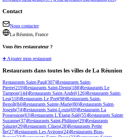
Contact
Nous contacter
La Réunion, France
Vous êtes restaurateur ?
➕ Ajouter mon restaurant
Restaurants dans toutes les villes de La Réunion
Restaurants
Saint-Paul
(
307
)
Restaurants
Saint-
Pierre
(
219
)
Restaurants
Saint-Denis
(
188
)
Restaurants
Le
Tampon
(
144
)
Restaurants
Saint-André
(
126
)
Restaurants
Saint-
Leu
(
118
)
Restaurants
Le Port
(
98
)
Restaurants
Saint-
Benoît
(
84
)
Restaurants
Sainte-Marie
(
80
)
Restaurants
Saint-
Joseph
(
74
)
Restaurants
Saint-Louis
(
69
)
Restaurants
La
Possession
(
63
)
Restaurants
L'Étang-Salé
(
55
)
Restaurants
Sainte
Suzanne
(
37
)
Restaurants
Saint-Philippe
(
29
)
Restaurants
Salazie
(
29
)
Restaurants
Cilaos
(
28
)
Restaurants
Petite
Île
(
27
)
Restaurants
Les Avirons
(
24
)
Restaurants
Bras-