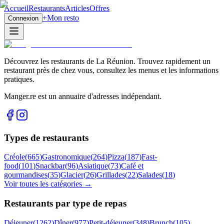
Accueil
Restaurants
Articles
Offres
+
Mon resto
Connexion
Découvrez les restaurants de La Réunion. Trouvez rapidement un
restaurant près de chez vous, consultez les menus et les informations
pratiques.
Manger.re est un annuaire d'adresses indépendant.
Types de restaurants
Créole
(
665
)
Gastronomique
(
264
)
Pizza
(
187
)
Fast-
food
(
101
)
Snackbar
(
96
)
Asiatique
(
73
)
Café et
gourmandises
(
35
)
Glacier
(
26
)
Grillades
(
22
)
Salades
(
18
)
Voir toutes les catégories →
Restaurants par type de repas
Déjeuner
(
1262
)
Dîner
(
977
)
Petit-déjeuner
(
348
)
Brunch
(
105
)