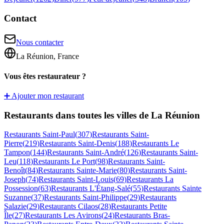
Contact
Nous contacter
La Réunion, France
Vous êtes restaurateur ?
➕ Ajouter mon restaurant
Restaurants dans toutes les villes de La Réunion
Restaurants
Saint-Paul
(
307
)
Restaurants
Saint-
Pierre
(
219
)
Restaurants
Saint-Denis
(
188
)
Restaurants
Le
Tampon
(
144
)
Restaurants
Saint-André
(
126
)
Restaurants
Saint-
Leu
(
118
)
Restaurants
Le Port
(
98
)
Restaurants
Saint-
Benoît
(
84
)
Restaurants
Sainte-Marie
(
80
)
Restaurants
Saint-
Joseph
(
74
)
Restaurants
Saint-Louis
(
69
)
Restaurants
La
Possession
(
63
)
Restaurants
L'Étang-Salé
(
55
)
Restaurants
Sainte
Suzanne
(
37
)
Restaurants
Saint-Philippe
(
29
)
Restaurants
Salazie
(
29
)
Restaurants
Cilaos
(
28
)
Restaurants
Petite
Île
(
27
)
Restaurants
Les Avirons
(
24
)
Restaurants
Bras-