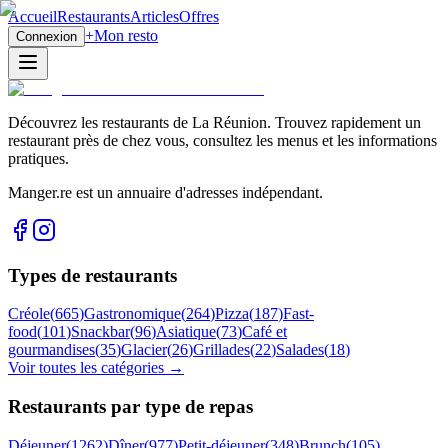
Accueil
Restaurants
Articles
Offres
+
Mon resto
Connexion
Découvrez les restaurants de La Réunion. Trouvez rapidement un
restaurant près de chez vous, consultez les menus et les informations
pratiques.
Manger.re est un annuaire d'adresses indépendant.
Types de restaurants
Créole
(
665
)
Gastronomique
(
264
)
Pizza
(
187
)
Fast-
food
(
101
)
Snackbar
(
96
)
Asiatique
(
73
)
Café et
gourmandises
(
35
)
Glacier
(
26
)
Grillades
(
22
)
Salades
(
18
)
Voir toutes les catégories →
Restaurants par type de repas
Déjeuner
(
1262
)
Dîner
(
977
)
Petit-déjeuner
(
348
)
Brunch
(
105
)