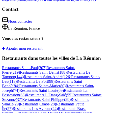
Contact
Nous contacter
La Réunion, France
Vous êtes restaurateur ?
➕ Ajouter mon restaurant
Restaurants dans toutes les villes de La Réunion
Restaurants
Saint-Paul
(
307
)
Restaurants
Saint-
Pierre
(
219
)
Restaurants
Saint-Denis
(
188
)
Restaurants
Le
Tampon
(
144
)
Restaurants
Saint-André
(
126
)
Restaurants
Saint-
Leu
(
118
)
Restaurants
Le Port
(
98
)
Restaurants
Saint-
Benoît
(
84
)
Restaurants
Sainte-Marie
(
80
)
Restaurants
Saint-
Joseph
(
74
)
Restaurants
Saint-Louis
(
69
)
Restaurants
La
Possession
(
63
)
Restaurants
L'Étang-Salé
(
55
)
Restaurants
Sainte
Suzanne
(
37
)
Restaurants
Saint-Philippe
(
29
)
Restaurants
Salazie
(
29
)
Restaurants
Cilaos
(
28
)
Restaurants
Petite
Île
(
27
)
Restaurants
Les Avirons
(
24
)
Restaurants
Bras-