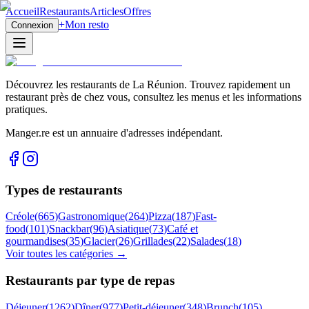
Accueil
Restaurants
Articles
Offres
+
Mon resto
Connexion
Découvrez les restaurants de La Réunion. Trouvez rapidement un
restaurant près de chez vous, consultez les menus et les informations
pratiques.
Manger.re est un annuaire d'adresses indépendant.
Types de restaurants
Créole
(
665
)
Gastronomique
(
264
)
Pizza
(
187
)
Fast-
food
(
101
)
Snackbar
(
96
)
Asiatique
(
73
)
Café et
gourmandises
(
35
)
Glacier
(
26
)
Grillades
(
22
)
Salades
(
18
)
Voir toutes les catégories →
Restaurants par type de repas
Déjeuner
(
1262
)
Dîner
(
977
)
Petit-déjeuner
(
348
)
Brunch
(
105
)