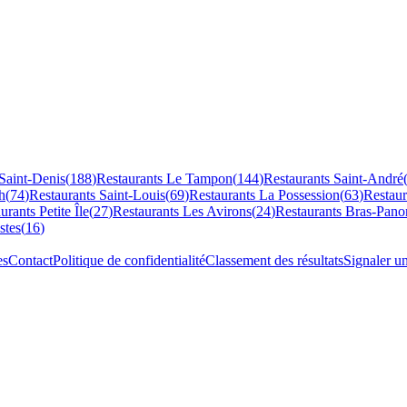
Saint-Denis
(
188
)
Restaurants
Le Tampon
(
144
)
Restaurants
Saint-André
h
(
74
)
Restaurants
Saint-Louis
(
69
)
Restaurants
La Possession
(
63
)
Restau
aurants
Petite Île
(
27
)
Restaurants
Les Avirons
(
24
)
Restaurants
Bras-Pano
stes
(
16
)
es
Contact
Politique de confidentialité
Classement des résultats
Signaler u