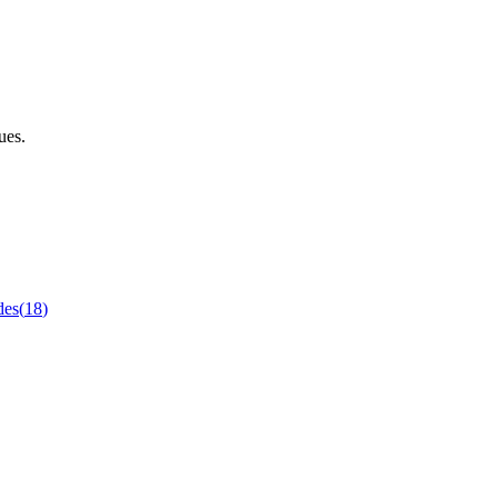
ues.
des
(
18
)