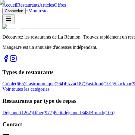
Accueil
Restaurants
Articles
Offres
+
Mon resto
Connexion
Découvrez les restaurants de La Réunion. Trouvez rapidement un restau
Manger.re est un annuaire d'adresses indépendant.
Types de restaurants
Créole
(
665
)
Gastronomique
(
264
)
Pizza
(
187
)
Fast-food
(
101
)
Snackbar
(
Voir toutes les catégories →
Restaurants par type de repas
Déjeuner
(
1262
)
Dîner
(
977
)
Petit-déjeuner
(
348
)
Brunch
(
105
)
Contact