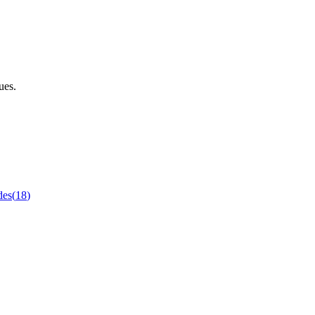
ues.
des
(
18
)