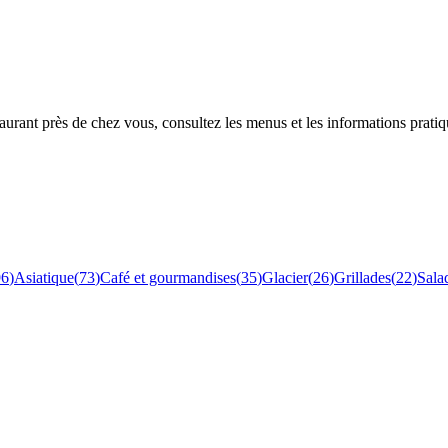
rant près de chez vous, consultez les menus et les informations pratiq
96
)
Asiatique
(
73
)
Café et gourmandises
(
35
)
Glacier
(
26
)
Grillades
(
22
)
Sala