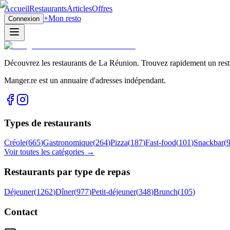
Accueil
Restaurants
Articles
Offres
+
Mon resto
Connexion
Découvrez les restaurants de La Réunion. Trouvez rapidement un restau
Manger.re est un annuaire d'adresses indépendant.
Types de restaurants
Créole
(
665
)
Gastronomique
(
264
)
Pizza
(
187
)
Fast-food
(
101
)
Snackbar
(
Voir toutes les catégories →
Restaurants par type de repas
Déjeuner
(
1262
)
Dîner
(
977
)
Petit-déjeuner
(
348
)
Brunch
(
105
)
Contact