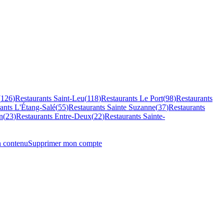
(
126
)
Restaurants
Saint-Leu
(
118
)
Restaurants
Le Port
(
98
)
Restaurants
rants
L'Étang-Salé
(
55
)
Restaurants
Sainte Suzanne
(
37
)
Restaurants
n
(
23
)
Restaurants
Entre-Deux
(
22
)
Restaurants
Sainte-
n contenu
Supprimer mon compte