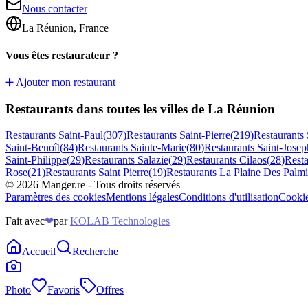
Nous contacter
La Réunion, France
Vous êtes restaurateur ?
➕ Ajouter mon restaurant
Restaurants dans toutes les villes de La Réunion
Restaurants
Saint-Paul
(
307
)
Restaurants
Saint-Pierre
(
219
)
Restaurants
Saint-Benoît
(
84
)
Restaurants
Sainte-Marie
(
80
)
Restaurants
Saint-Josep
Saint-Philippe
(
29
)
Restaurants
Salazie
(
29
)
Restaurants
Cilaos
(
28
)
Rest
Rose
(
21
)
Restaurants
Saint Pierre
(
19
)
Restaurants
La Plaine Des Palmi
©
2026
Manger.re - Tous droits réservés
Paramètres des cookies
Mentions légales
Conditions d'utilisation
Cooki
Fait avec
❤
par
KOLAB Technologies
Accueil
Recherche
Photo
Favoris
Offres