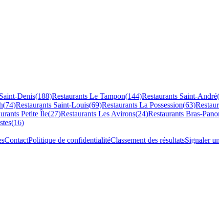
Saint-Denis
(
188
)
Restaurants
Le Tampon
(
144
)
Restaurants
Saint-André
h
(
74
)
Restaurants
Saint-Louis
(
69
)
Restaurants
La Possession
(
63
)
Restau
aurants
Petite Île
(
27
)
Restaurants
Les Avirons
(
24
)
Restaurants
Bras-Pano
stes
(
16
)
es
Contact
Politique de confidentialité
Classement des résultats
Signaler u