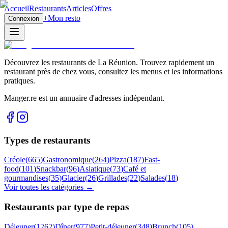
Accueil
Restaurants
Articles
Offres
+
Mon resto
Connexion
Découvrez les restaurants de La Réunion. Trouvez rapidement un
restaurant près de chez vous, consultez les menus et les informations
pratiques.
Manger.re est un annuaire d'adresses indépendant.
Types de restaurants
Créole
(
665
)
Gastronomique
(
264
)
Pizza
(
187
)
Fast-
food
(
101
)
Snackbar
(
96
)
Asiatique
(
73
)
Café et
gourmandises
(
35
)
Glacier
(
26
)
Grillades
(
22
)
Salades
(
18
)
Voir toutes les catégories →
Restaurants par type de repas
Déjeuner
(
1262
)
Dîner
(
977
)
Petit-déjeuner
(
348
)
Brunch
(
105
)