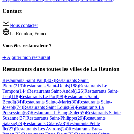
Contact
Nous contacter
La Réunion, France
Vous êtes restaurateur ?
➕ Ajouter mon restaurant
Restaurants dans toutes les villes de La Réunion
Restaurants
Saint-Paul
(
307
)
Restaurants
Saint-
Pierre
(
219
)
Restaurants
Saint-Denis
(
188
)
Restaurants
Le
Tampon
(
144
)
Restaurants
Saint-André
(
126
)
Restaurants
Saint-
Leu
(
118
)
Restaurants
Le Port
(
98
)
Restaurants
Saint-
Benoît
(
84
)
Restaurants
Sainte-Marie
(
80
)
Restaurants
Saint-
Joseph
(
74
)
Restaurants
Saint-Louis
(
69
)
Restaurants
La
Possession
(
63
)
Restaurants
L'Étang-Salé
(
55
)
Restaurants
Sainte
Suzanne
(
37
)
Restaurants
Saint-Philippe
(
29
)
Restaurants
Salazie
(
29
)
Restaurants
Cilaos
(
28
)
Restaurants
Petite
Île
(
27
)
Restaurants
Les Avirons
(
24
)
Restaurants
Bras-