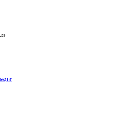
ues.
des
(
18
)