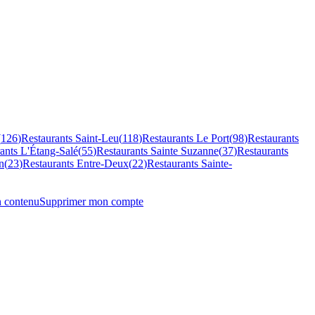
(
126
)
Restaurants
Saint-Leu
(
118
)
Restaurants
Le Port
(
98
)
Restaurants
rants
L'Étang-Salé
(
55
)
Restaurants
Sainte Suzanne
(
37
)
Restaurants
n
(
23
)
Restaurants
Entre-Deux
(
22
)
Restaurants
Sainte-
n contenu
Supprimer mon compte