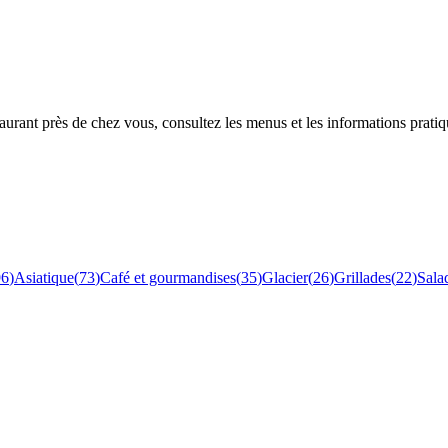
rant près de chez vous, consultez les menus et les informations pratiq
96
)
Asiatique
(
73
)
Café et gourmandises
(
35
)
Glacier
(
26
)
Grillades
(
22
)
Sala