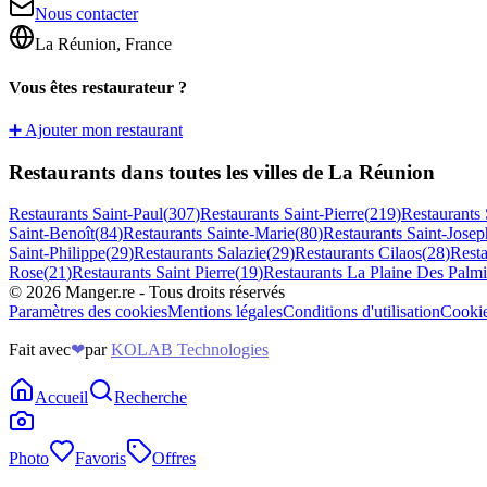
Nous contacter
La Réunion, France
Vous êtes restaurateur ?
➕ Ajouter mon restaurant
Restaurants dans toutes les villes de La Réunion
Restaurants
Saint-Paul
(
307
)
Restaurants
Saint-Pierre
(
219
)
Restaurants
Saint-Benoît
(
84
)
Restaurants
Sainte-Marie
(
80
)
Restaurants
Saint-Josep
Saint-Philippe
(
29
)
Restaurants
Salazie
(
29
)
Restaurants
Cilaos
(
28
)
Rest
Rose
(
21
)
Restaurants
Saint Pierre
(
19
)
Restaurants
La Plaine Des Palmi
©
2026
Manger.re - Tous droits réservés
Paramètres des cookies
Mentions légales
Conditions d'utilisation
Cooki
Fait avec
❤
par
KOLAB Technologies
Accueil
Recherche
Photo
Favoris
Offres