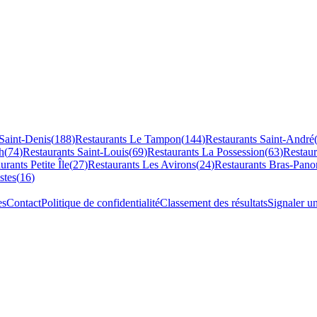
Saint-Denis
(
188
)
Restaurants
Le Tampon
(
144
)
Restaurants
Saint-André
h
(
74
)
Restaurants
Saint-Louis
(
69
)
Restaurants
La Possession
(
63
)
Restau
aurants
Petite Île
(
27
)
Restaurants
Les Avirons
(
24
)
Restaurants
Bras-Pano
stes
(
16
)
es
Contact
Politique de confidentialité
Classement des résultats
Signaler u