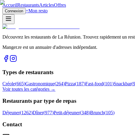
Accueil
Restaurants
Articles
Offres
+
Mon resto
Connexion
Découvrez les restaurants de La Réunion. Trouvez rapidement un restau
Manger.re est un annuaire d'adresses indépendant.
Types de restaurants
Créole
(
665
)
Gastronomique
(
264
)
Pizza
(
187
)
Fast-food
(
101
)
Snackbar
(
Voir toutes les catégories →
Restaurants par type de repas
Déjeuner
(
1262
)
Dîner
(
977
)
Petit-déjeuner
(
348
)
Brunch
(
105
)
Contact