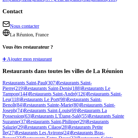
Contact
Nous contacter
La Réunion, France
Vous êtes restaurateur ?
➕ Ajouter mon restaurant
Restaurants dans toutes les villes de La Réunion
Restaurants
Saint-Paul
(
307
)
Restaurants
Saint-
Pierre
(
219
)
Restaurants
Saint-Denis
(
188
)
Restaurants
Le
Tampon
(
144
)
Restaurants
Saint-André
(
126
)
Restaurants
Saint-
Leu
(
118
)
Restaurants
Le Port
(
98
)
Restaurants
Saint-
Benoît
(
84
)
Restaurants
Sainte-Marie
(
80
)
Restaurants
Saint-
Joseph
(
74
)
Restaurants
Saint-Louis
(
69
)
Restaurants
La
Possession
(
63
)
Restaurants
L'Étang-Salé
(
55
)
Restaurants
Sainte
Suzanne
(
37
)
Restaurants
Saint-Philippe
(
29
)
Restaurants
Salazie
(
29
)
Restaurants
Cilaos
(
28
)
Restaurants
Petite
Île
(
27
)
Restaurants
Les Avirons
(
24
)
Restaurants
Bras-