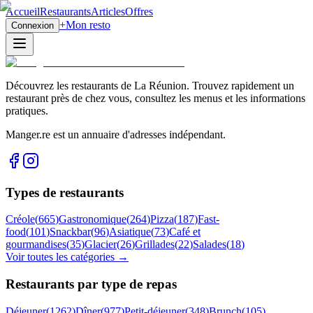
Accueil
Restaurants
Articles
Offres
+
Mon resto
Connexion
Découvrez les restaurants de La Réunion. Trouvez rapidement un
restaurant près de chez vous, consultez les menus et les informations
pratiques.
Manger.re est un annuaire d'adresses indépendant.
Types de restaurants
Créole
(
665
)
Gastronomique
(
264
)
Pizza
(
187
)
Fast-
food
(
101
)
Snackbar
(
96
)
Asiatique
(
73
)
Café et
gourmandises
(
35
)
Glacier
(
26
)
Grillades
(
22
)
Salades
(
18
)
Voir toutes les catégories →
Restaurants par type de repas
Déjeuner
(
1262
)
Dîner
(
977
)
Petit-déjeuner
(
348
)
Brunch
(
105
)