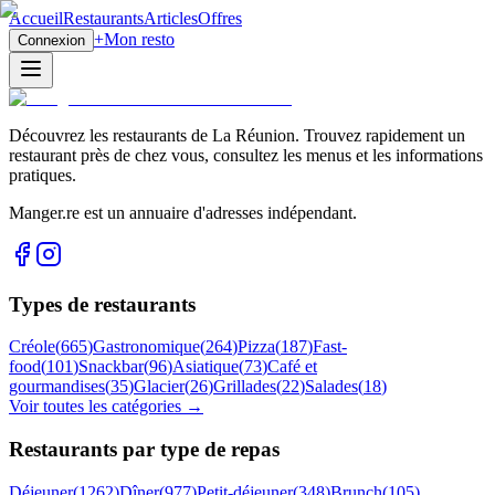
Accueil
Restaurants
Articles
Offres
+
Mon resto
Connexion
Découvrez les restaurants de La Réunion. Trouvez rapidement un
restaurant près de chez vous, consultez les menus et les informations
pratiques.
Manger.re est un annuaire d'adresses indépendant.
Types de restaurants
Créole
(
665
)
Gastronomique
(
264
)
Pizza
(
187
)
Fast-
food
(
101
)
Snackbar
(
96
)
Asiatique
(
73
)
Café et
gourmandises
(
35
)
Glacier
(
26
)
Grillades
(
22
)
Salades
(
18
)
Voir toutes les catégories →
Restaurants par type de repas
Déjeuner
(
1262
)
Dîner
(
977
)
Petit-déjeuner
(
348
)
Brunch
(
105
)