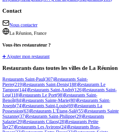
Contact
Nous contacter
La Réunion, France
Vous êtes restaurateur ?
➕ Ajouter mon restaurant
Restaurants dans toutes les villes de La Réunion
Restaurants
Saint-Paul
(
307
)
Restaurants
Saint-
Pierre
(
219
)
Restaurants
Saint-Denis
(
188
)
Restaurants
Le
Tampon
(
144
)
Restaurants
Saint-André
(
126
)
Restaurants
Saint-
Leu
(
118
)
Restaurants
Le Port
(
98
)
Restaurants
Saint-
Benoît
(
84
)
Restaurants
Sainte-Marie
(
80
)
Restaurants
Saint-
Joseph
(
74
)
Restaurants
Saint-Louis
(
69
)
Restaurants
La
Possession
(
63
)
Restaurants
L'Étang-Salé
(
55
)
Restaurants
Sainte
Suzanne
(
37
)
Restaurants
Saint-Philippe
(
29
)
Restaurants
Salazie
(
29
)
Restaurants
Cilaos
(
28
)
Restaurants
Petite
Île
(
27
)
Restaurants
Les Avirons
(
24
)
Restaurants
Bras-