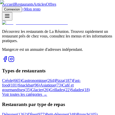
Accueil
Restaurants
Articles
Offres
+
Mon resto
Connexion
Découvrez les restaurants de La Réunion. Trouvez rapidement un
restaurant près de chez vous, consultez les menus et les informations
pratiques.
Manger.re est un annuaire d'adresses indépendant.
Types de restaurants
Créole
(
665
)
Gastronomique
(
264
)
Pizza
(
187
)
Fast-
food
(
101
)
Snackbar
(
96
)
Asiatique
(
73
)
Café et
gourmandises
(
35
)
Glacier
(
26
)
Grillades
(
22
)
Salades
(
18
)
Voir toutes les catégories →
Restaurants par type de repas
Déjeuner
(
1262
)
Dîner
(
977
)
Petit-déjeuner
(
348
)
Brunch
(
105
)