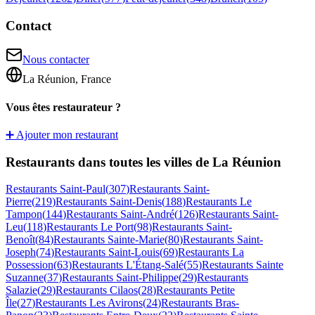
Contact
Nous contacter
La Réunion, France
Vous êtes restaurateur ?
➕ Ajouter mon restaurant
Restaurants dans toutes les villes de La Réunion
Restaurants
Saint-Paul
(
307
)
Restaurants
Saint-
Pierre
(
219
)
Restaurants
Saint-Denis
(
188
)
Restaurants
Le
Tampon
(
144
)
Restaurants
Saint-André
(
126
)
Restaurants
Saint-
Leu
(
118
)
Restaurants
Le Port
(
98
)
Restaurants
Saint-
Benoît
(
84
)
Restaurants
Sainte-Marie
(
80
)
Restaurants
Saint-
Joseph
(
74
)
Restaurants
Saint-Louis
(
69
)
Restaurants
La
Possession
(
63
)
Restaurants
L'Étang-Salé
(
55
)
Restaurants
Sainte
Suzanne
(
37
)
Restaurants
Saint-Philippe
(
29
)
Restaurants
Salazie
(
29
)
Restaurants
Cilaos
(
28
)
Restaurants
Petite
Île
(
27
)
Restaurants
Les Avirons
(
24
)
Restaurants
Bras-