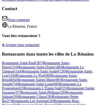
Contact
Nous contacter
La Réunion, France
Vous êtes restaurateur ?
➕ Ajouter mon restaurant
Restaurants dans toutes les villes de La Réunion
Restaurants
Saint-Paul
(
307
)
Restaurants
Saint-
Pierre
(
219
)
Restaurants
Saint-Denis
(
188
)
Restaurants
Le
Tampon
(
144
)
Restaurants
Saint-André
(
126
)
Restaurants
Saint-
Leu
(
118
)
Restaurants
Le Port
(
98
)
Restaurants
Saint-
Benoît
(
84
)
Restaurants
Sainte-Marie
(
80
)
Restaurants
Saint-
Joseph
(
74
)
Restaurants
Saint-Louis
(
69
)
Restaurants
La
Possession
(
63
)
Restaurants
L'Étang-Salé
(
55
)
Restaurants
Sainte
Suzanne
(
37
)
Restaurants
Saint-Philippe
(
29
)
Restaurants
Salazie
(
29
)
Restaurants
Cilaos
(
28
)
Restaurants
Petite
Île
(
27
)
Restaurants
Les Avirons
(
24
)
Restaurants
Bras-