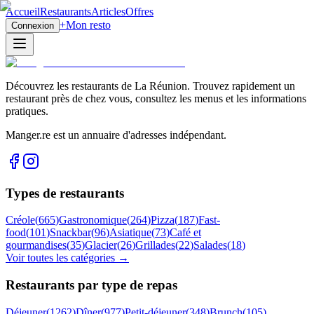
Accueil
Restaurants
Articles
Offres
+
Mon resto
Connexion
Découvrez les restaurants de La Réunion. Trouvez rapidement un
restaurant près de chez vous, consultez les menus et les informations
pratiques.
Manger.re est un annuaire d'adresses indépendant.
Types de restaurants
Créole
(
665
)
Gastronomique
(
264
)
Pizza
(
187
)
Fast-
food
(
101
)
Snackbar
(
96
)
Asiatique
(
73
)
Café et
gourmandises
(
35
)
Glacier
(
26
)
Grillades
(
22
)
Salades
(
18
)
Voir toutes les catégories →
Restaurants par type de repas
Déjeuner
(
1262
)
Dîner
(
977
)
Petit-déjeuner
(
348
)
Brunch
(
105
)