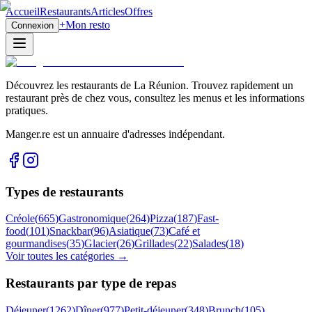
Accueil
Restaurants
Articles
Offres
+
Mon resto
Connexion
Découvrez les restaurants de La Réunion. Trouvez rapidement un
restaurant près de chez vous, consultez les menus et les informations
pratiques.
Manger.re est un annuaire d'adresses indépendant.
Types de restaurants
Créole
(
665
)
Gastronomique
(
264
)
Pizza
(
187
)
Fast-
food
(
101
)
Snackbar
(
96
)
Asiatique
(
73
)
Café et
gourmandises
(
35
)
Glacier
(
26
)
Grillades
(
22
)
Salades
(
18
)
Voir toutes les catégories →
Restaurants par type de repas
Déjeuner
(
1262
)
Dîner
(
977
)
Petit-déjeuner
(
348
)
Brunch
(
105
)