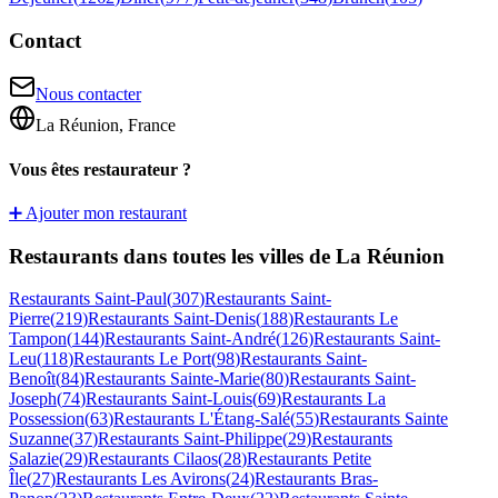
Contact
Nous contacter
La Réunion, France
Vous êtes restaurateur ?
➕ Ajouter mon restaurant
Restaurants dans toutes les villes de La Réunion
Restaurants
Saint-Paul
(
307
)
Restaurants
Saint-
Pierre
(
219
)
Restaurants
Saint-Denis
(
188
)
Restaurants
Le
Tampon
(
144
)
Restaurants
Saint-André
(
126
)
Restaurants
Saint-
Leu
(
118
)
Restaurants
Le Port
(
98
)
Restaurants
Saint-
Benoît
(
84
)
Restaurants
Sainte-Marie
(
80
)
Restaurants
Saint-
Joseph
(
74
)
Restaurants
Saint-Louis
(
69
)
Restaurants
La
Possession
(
63
)
Restaurants
L'Étang-Salé
(
55
)
Restaurants
Sainte
Suzanne
(
37
)
Restaurants
Saint-Philippe
(
29
)
Restaurants
Salazie
(
29
)
Restaurants
Cilaos
(
28
)
Restaurants
Petite
Île
(
27
)
Restaurants
Les Avirons
(
24
)
Restaurants
Bras-