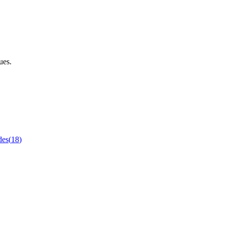
ues.
des
(
18
)