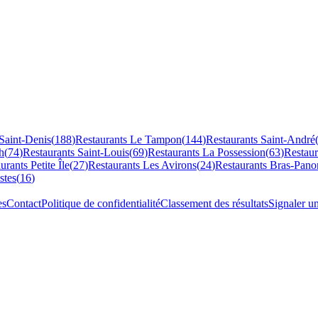
Saint-Denis
(
188
)
Restaurants
Le Tampon
(
144
)
Restaurants
Saint-André
h
(
74
)
Restaurants
Saint-Louis
(
69
)
Restaurants
La Possession
(
63
)
Restau
aurants
Petite Île
(
27
)
Restaurants
Les Avirons
(
24
)
Restaurants
Bras-Pano
stes
(
16
)
es
Contact
Politique de confidentialité
Classement des résultats
Signaler u