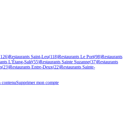
(
126
)
Restaurants
Saint-Leu
(
118
)
Restaurants
Le Port
(
98
)
Restaurants
rants
L'Étang-Salé
(
55
)
Restaurants
Sainte Suzanne
(
37
)
Restaurants
n
(
23
)
Restaurants
Entre-Deux
(
22
)
Restaurants
Sainte-
n contenu
Supprimer mon compte