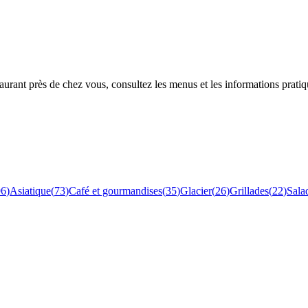
rant près de chez vous, consultez les menus et les informations pratiq
96
)
Asiatique
(
73
)
Café et gourmandises
(
35
)
Glacier
(
26
)
Grillades
(
22
)
Sala