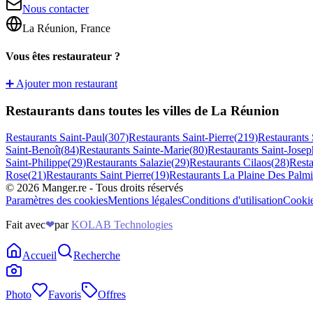
Nous contacter
La Réunion, France
Vous êtes restaurateur ?
➕ Ajouter mon restaurant
Restaurants dans toutes les villes de La Réunion
Restaurants
Saint-Paul
(
307
)
Restaurants
Saint-Pierre
(
219
)
Restaurants
Saint-Benoît
(
84
)
Restaurants
Sainte-Marie
(
80
)
Restaurants
Saint-Josep
Saint-Philippe
(
29
)
Restaurants
Salazie
(
29
)
Restaurants
Cilaos
(
28
)
Rest
Rose
(
21
)
Restaurants
Saint Pierre
(
19
)
Restaurants
La Plaine Des Palmi
©
2026
Manger.re - Tous droits réservés
Paramètres des cookies
Mentions légales
Conditions d'utilisation
Cooki
Fait avec
❤
par
KOLAB Technologies
Accueil
Recherche
Photo
Favoris
Offres