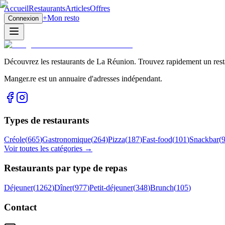
Accueil
Restaurants
Articles
Offres
+
Mon resto
Connexion
Découvrez les restaurants de La Réunion. Trouvez rapidement un restau
Manger.re est un annuaire d'adresses indépendant.
Types de restaurants
Créole
(
665
)
Gastronomique
(
264
)
Pizza
(
187
)
Fast-food
(
101
)
Snackbar
(
Voir toutes les catégories →
Restaurants par type de repas
Déjeuner
(
1262
)
Dîner
(
977
)
Petit-déjeuner
(
348
)
Brunch
(
105
)
Contact