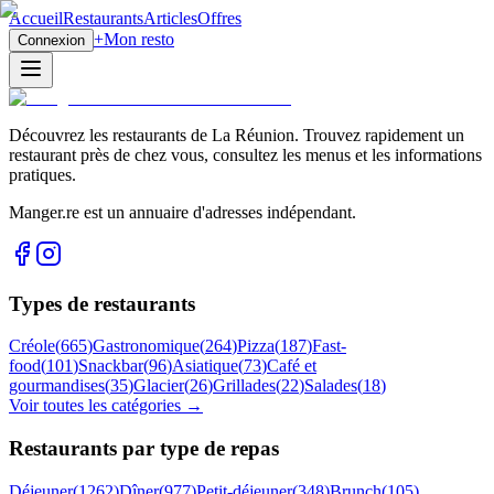
Accueil
Restaurants
Articles
Offres
+
Mon resto
Connexion
Découvrez les restaurants de La Réunion. Trouvez rapidement un
restaurant près de chez vous, consultez les menus et les informations
pratiques.
Manger.re est un annuaire d'adresses indépendant.
Types de restaurants
Créole
(
665
)
Gastronomique
(
264
)
Pizza
(
187
)
Fast-
food
(
101
)
Snackbar
(
96
)
Asiatique
(
73
)
Café et
gourmandises
(
35
)
Glacier
(
26
)
Grillades
(
22
)
Salades
(
18
)
Voir toutes les catégories →
Restaurants par type de repas
Déjeuner
(
1262
)
Dîner
(
977
)
Petit-déjeuner
(
348
)
Brunch
(
105
)