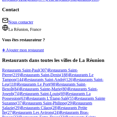
Contact
Nous contacter
La Réunion, France
Vous êtes restaurateur ?
➕ Ajouter mon restaurant
Restaurants dans toutes les villes de La Réunion
Restaurants
Saint-Paul
(
307
)
Restaurants
Saint-
Pierre
(
219
)
Restaurants
Saint-Denis
(
188
)
Restaurants
Le
Tampon
(
144
)
Restaurants
Saint-André
(
126
)
Restaurants
Saint-
Leu
(
118
)
Restaurants
Le Port
(
98
)
Restaurants
Saint-
Benoît
(
84
)
Restaurants
Sainte-Marie
(
80
)
Restaurants
Saint-
Joseph
(
74
)
Restaurants
Saint-Louis
(
69
)
Restaurants
La
Possession
(
63
)
Restaurants
L'Étang-Salé
(
55
)
Restaurants
Sainte
Suzanne
(
37
)
Restaurants
Saint-Philippe
(
29
)
Restaurants
Salazie
(
29
)
Restaurants
Cilaos
(
28
)
Restaurants
Petite
Île
(
27
)
Restaurants
Les Avirons
(
24
)
Restaurants
Bras-