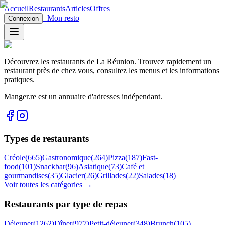
Accueil
Restaurants
Articles
Offres
+
Mon resto
Connexion
Découvrez les restaurants de La Réunion. Trouvez rapidement un
restaurant près de chez vous, consultez les menus et les informations
pratiques.
Manger.re est un annuaire d'adresses indépendant.
Types de restaurants
Créole
(
665
)
Gastronomique
(
264
)
Pizza
(
187
)
Fast-
food
(
101
)
Snackbar
(
96
)
Asiatique
(
73
)
Café et
gourmandises
(
35
)
Glacier
(
26
)
Grillades
(
22
)
Salades
(
18
)
Voir toutes les catégories →
Restaurants par type de repas
Déjeuner
(
1262
)
Dîner
(
977
)
Petit-déjeuner
(
348
)
Brunch
(
105
)