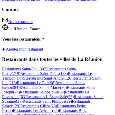
Contact
Nous contacter
La Réunion, France
Vous êtes restaurateur ?
➕ Ajouter mon restaurant
Restaurants dans toutes les villes de La Réunion
Restaurants
Saint-Paul
(
307
)
Restaurants
Saint-
Pierre
(
219
)
Restaurants
Saint-Denis
(
188
)
Restaurants
Le
Tampon
(
144
)
Restaurants
Saint-André
(
126
)
Restaurants
Saint-
Leu
(
118
)
Restaurants
Le Port
(
98
)
Restaurants
Saint-
Benoît
(
84
)
Restaurants
Sainte-Marie
(
80
)
Restaurants
Saint-
Joseph
(
74
)
Restaurants
Saint-Louis
(
69
)
Restaurants
La
Possession
(
63
)
Restaurants
L'Étang-Salé
(
55
)
Restaurants
Sainte
Suzanne
(
37
)
Restaurants
Saint-Philippe
(
29
)
Restaurants
Salazie
(
29
)
Restaurants
Cilaos
(
28
)
Restaurants
Petite
Île
(
27
)
Restaurants
Les Avirons
(
24
)
Restaurants
Bras-