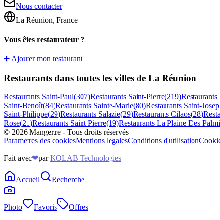
Nous contacter
La Réunion, France
Vous êtes restaurateur ?
➕ Ajouter mon restaurant
Restaurants dans toutes les villes de La Réunion
Restaurants
Saint-Paul
(
307
)
Restaurants
Saint-Pierre
(
219
)
Restaurants
Saint-Benoît
(
84
)
Restaurants
Sainte-Marie
(
80
)
Restaurants
Saint-Josep
Saint-Philippe
(
29
)
Restaurants
Salazie
(
29
)
Restaurants
Cilaos
(
28
)
Rest
Rose
(
21
)
Restaurants
Saint Pierre
(
19
)
Restaurants
La Plaine Des Palmi
©
2026
Manger.re - Tous droits réservés
Paramètres des cookies
Mentions légales
Conditions d'utilisation
Cooki
Fait avec
❤
par
KOLAB Technologies
Accueil
Recherche
Photo
Favoris
Offres