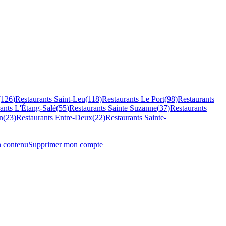
(
126
)
Restaurants
Saint-Leu
(
118
)
Restaurants
Le Port
(
98
)
Restaurants
rants
L'Étang-Salé
(
55
)
Restaurants
Sainte Suzanne
(
37
)
Restaurants
n
(
23
)
Restaurants
Entre-Deux
(
22
)
Restaurants
Sainte-
n contenu
Supprimer mon compte