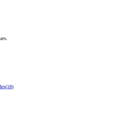
ues.
des
(
18
)