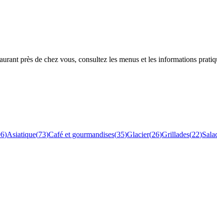
rant près de chez vous, consultez les menus et les informations pratiq
96
)
Asiatique
(
73
)
Café et gourmandises
(
35
)
Glacier
(
26
)
Grillades
(
22
)
Sala