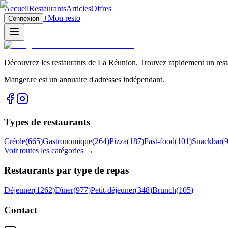
Accueil
Restaurants
Articles
Offres
+
Mon resto
Connexion
Découvrez les restaurants de La Réunion. Trouvez rapidement un restau
Manger.re est un annuaire d'adresses indépendant.
Types de restaurants
Créole
(
665
)
Gastronomique
(
264
)
Pizza
(
187
)
Fast-food
(
101
)
Snackbar
(
Voir toutes les catégories →
Restaurants par type de repas
Déjeuner
(
1262
)
Dîner
(
977
)
Petit-déjeuner
(
348
)
Brunch
(
105
)
Contact