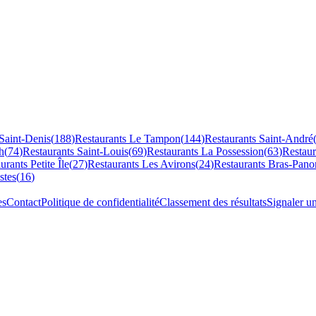
Saint-Denis
(
188
)
Restaurants
Le Tampon
(
144
)
Restaurants
Saint-André
h
(
74
)
Restaurants
Saint-Louis
(
69
)
Restaurants
La Possession
(
63
)
Restau
aurants
Petite Île
(
27
)
Restaurants
Les Avirons
(
24
)
Restaurants
Bras-Pano
stes
(
16
)
es
Contact
Politique de confidentialité
Classement des résultats
Signaler u