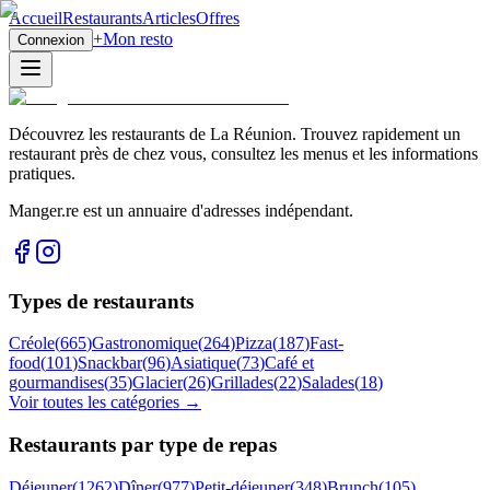
Accueil
Restaurants
Articles
Offres
+
Mon resto
Connexion
Découvrez les restaurants de La Réunion. Trouvez rapidement un
restaurant près de chez vous, consultez les menus et les informations
pratiques.
Manger.re est un annuaire d'adresses indépendant.
Types de restaurants
Créole
(
665
)
Gastronomique
(
264
)
Pizza
(
187
)
Fast-
food
(
101
)
Snackbar
(
96
)
Asiatique
(
73
)
Café et
gourmandises
(
35
)
Glacier
(
26
)
Grillades
(
22
)
Salades
(
18
)
Voir toutes les catégories →
Restaurants par type de repas
Déjeuner
(
1262
)
Dîner
(
977
)
Petit-déjeuner
(
348
)
Brunch
(
105
)