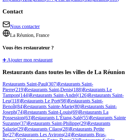
Contact
Nous contacter
La Réunion, France
Vous êtes restaurateur ?
➕ Ajouter mon restaurant
Restaurants dans toutes les villes de La Réunion
Restaurants
Saint-Paul
(
307
)
Restaurants
Saint-
Pierre
(
219
)
Restaurants
Saint-Denis
(
188
)
Restaurants
Le
Tampon
(
144
)
Restaurants
Saint-André
(
126
)
Restaurants
Saint-
Leu
(
118
)
Restaurants
Le Port
(
98
)
Restaurants
Saint-
Benoît
(
84
)
Restaurants
Sainte-Marie
(
80
)
Restaurants
Saint-
Joseph
(
74
)
Restaurants
Saint-Louis
(
69
)
Restaurants
La
Possession
(
63
)
Restaurants
L'Étang-Salé
(
55
)
Restaurants
Sainte
Suzanne
(
37
)
Restaurants
Saint-Philippe
(
29
)
Restaurants
Salazie
(
29
)
Restaurants
Cilaos
(
28
)
Restaurants
Petite
Île
(
27
)
Restaurants
Les Avirons
(
24
)
Restaurants
Bras-