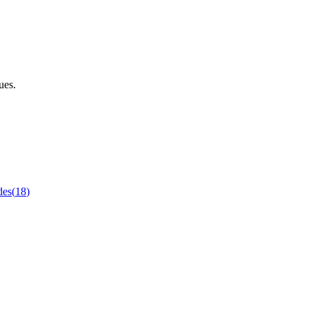
ues.
des
(
18
)