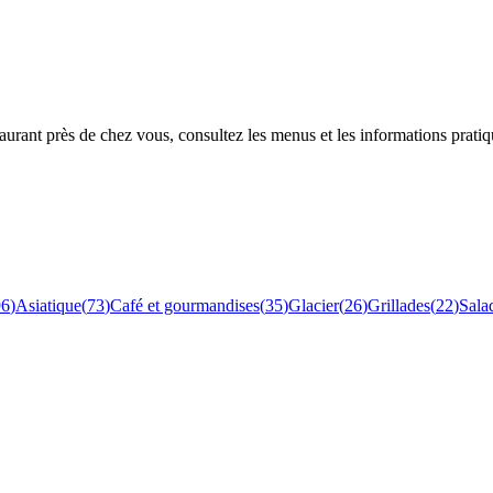
rant près de chez vous, consultez les menus et les informations pratiq
96
)
Asiatique
(
73
)
Café et gourmandises
(
35
)
Glacier
(
26
)
Grillades
(
22
)
Sala