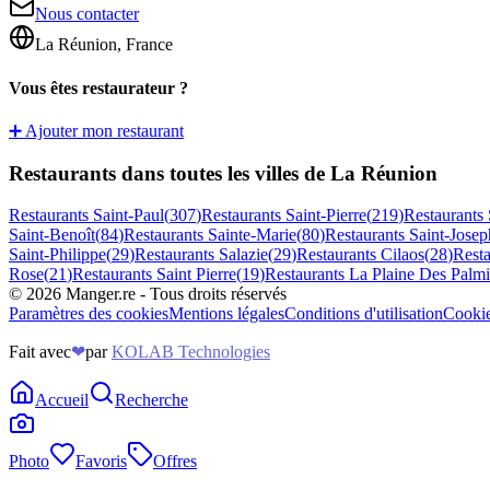
Nous contacter
La Réunion, France
Vous êtes restaurateur ?
➕ Ajouter mon restaurant
Restaurants dans toutes les villes de La Réunion
Restaurants
Saint-Paul
(
307
)
Restaurants
Saint-Pierre
(
219
)
Restaurants
Saint-Benoît
(
84
)
Restaurants
Sainte-Marie
(
80
)
Restaurants
Saint-Josep
Saint-Philippe
(
29
)
Restaurants
Salazie
(
29
)
Restaurants
Cilaos
(
28
)
Rest
Rose
(
21
)
Restaurants
Saint Pierre
(
19
)
Restaurants
La Plaine Des Palmi
©
2026
Manger.re - Tous droits réservés
Paramètres des cookies
Mentions légales
Conditions d'utilisation
Cooki
Fait avec
❤
par
KOLAB Technologies
Accueil
Recherche
Photo
Favoris
Offres