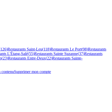
(
126
)
Restaurants
Saint-Leu
(
118
)
Restaurants
Le Port
(
98
)
Restaurants
rants
L'Étang-Salé
(
55
)
Restaurants
Sainte Suzanne
(
37
)
Restaurants
n
(
23
)
Restaurants
Entre-Deux
(
22
)
Restaurants
Sainte-
n contenu
Supprimer mon compte