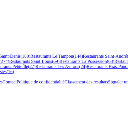
Saint-Denis
(
188
)
Restaurants
Le Tampon
(
144
)
Restaurants
Saint-André
h
(
74
)
Restaurants
Saint-Louis
(
69
)
Restaurants
La Possession
(
63
)
Restau
aurants
Petite Île
(
27
)
Restaurants
Les Avirons
(
24
)
Restaurants
Bras-Pano
stes
(
16
)
es
Contact
Politique de confidentialité
Classement des résultats
Signaler u