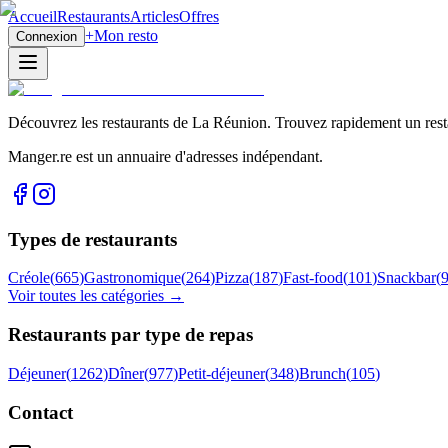
Accueil
Restaurants
Articles
Offres
+
Mon resto
Connexion
Découvrez les restaurants de La Réunion. Trouvez rapidement un restau
Manger.re est un annuaire d'adresses indépendant.
Types de restaurants
Créole
(
665
)
Gastronomique
(
264
)
Pizza
(
187
)
Fast-food
(
101
)
Snackbar
(
Voir toutes les catégories →
Restaurants par type de repas
Déjeuner
(
1262
)
Dîner
(
977
)
Petit-déjeuner
(
348
)
Brunch
(
105
)
Contact