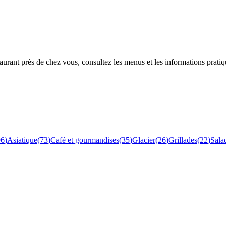
rant près de chez vous, consultez les menus et les informations pratiq
96
)
Asiatique
(
73
)
Café et gourmandises
(
35
)
Glacier
(
26
)
Grillades
(
22
)
Sala