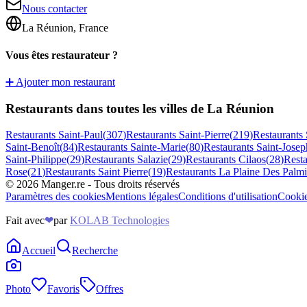
Nous contacter
La Réunion, France
Vous êtes restaurateur ?
➕ Ajouter mon restaurant
Restaurants dans toutes les villes de La Réunion
Restaurants
Saint-Paul
(
307
)
Restaurants
Saint-Pierre
(
219
)
Restaurants
Saint-Benoît
(
84
)
Restaurants
Sainte-Marie
(
80
)
Restaurants
Saint-Josep
Saint-Philippe
(
29
)
Restaurants
Salazie
(
29
)
Restaurants
Cilaos
(
28
)
Rest
Rose
(
21
)
Restaurants
Saint Pierre
(
19
)
Restaurants
La Plaine Des Palmi
©
2026
Manger.re - Tous droits réservés
Paramètres des cookies
Mentions légales
Conditions d'utilisation
Cooki
Fait avec
❤
par
KOLAB Technologies
Accueil
Recherche
Photo
Favoris
Offres