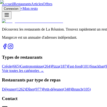
Accueil
Restaurants
Articles
Offres
+
Mon resto
Connexion
Découvrez les restaurants de La Réunion. Trouvez rapidement un restau
Manger.re est un annuaire d'adresses indépendant.
Types de restaurants
Créole
(
665
)
Gastronomique
(
264
)
Pizza
(
187
)
Fast-food
(
101
)
Snackbar
(
Voir toutes les catégories →
Restaurants par type de repas
Déjeuner
(
1262
)
Dîner
(
977
)
Petit-déjeuner
(
348
)
Brunch
(
105
)
Contact