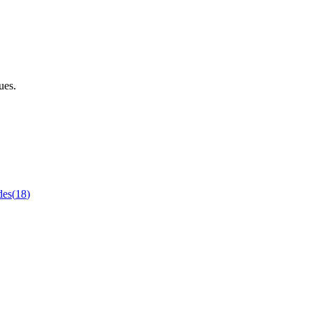
ues.
des
(
18
)