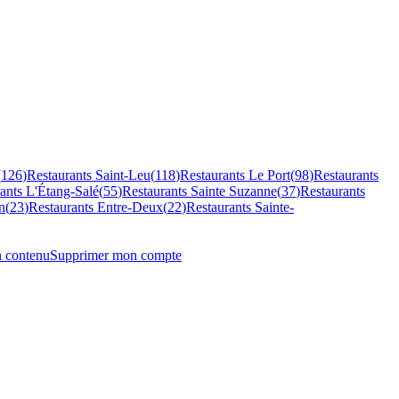
(
126
)
Restaurants
Saint-Leu
(
118
)
Restaurants
Le Port
(
98
)
Restaurants
rants
L'Étang-Salé
(
55
)
Restaurants
Sainte Suzanne
(
37
)
Restaurants
n
(
23
)
Restaurants
Entre-Deux
(
22
)
Restaurants
Sainte-
n contenu
Supprimer mon compte