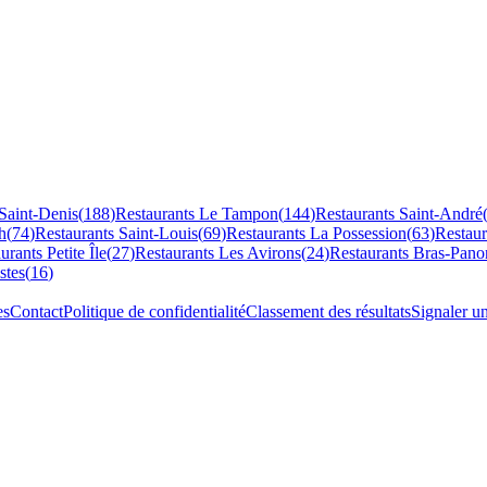
Saint-Denis
(
188
)
Restaurants
Le Tampon
(
144
)
Restaurants
Saint-André
h
(
74
)
Restaurants
Saint-Louis
(
69
)
Restaurants
La Possession
(
63
)
Restau
aurants
Petite Île
(
27
)
Restaurants
Les Avirons
(
24
)
Restaurants
Bras-Pano
stes
(
16
)
es
Contact
Politique de confidentialité
Classement des résultats
Signaler u