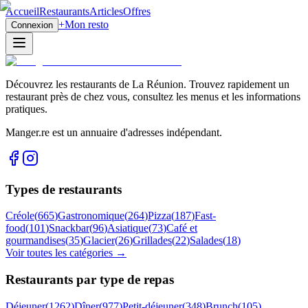
Accueil
Restaurants
Articles
Offres
+
Mon resto
Connexion
Découvrez les restaurants de La Réunion. Trouvez rapidement un
restaurant près de chez vous, consultez les menus et les informations
pratiques.
Manger.re est un annuaire d'adresses indépendant.
Types de restaurants
Créole
(
665
)
Gastronomique
(
264
)
Pizza
(
187
)
Fast-
food
(
101
)
Snackbar
(
96
)
Asiatique
(
73
)
Café et
gourmandises
(
35
)
Glacier
(
26
)
Grillades
(
22
)
Salades
(
18
)
Voir toutes les catégories →
Restaurants par type de repas
Déjeuner
(
1262
)
Dîner
(
977
)
Petit-déjeuner
(
348
)
Brunch
(
105
)