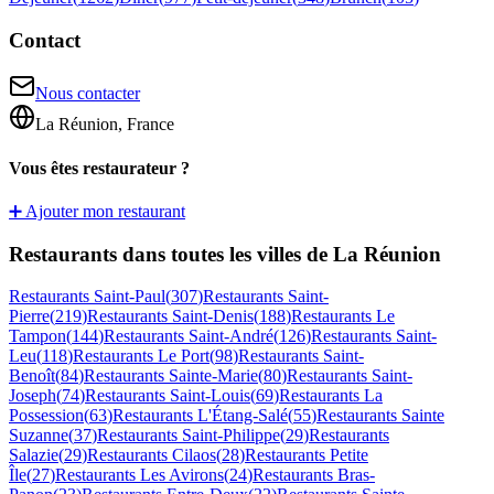
Contact
Nous contacter
La Réunion, France
Vous êtes restaurateur ?
➕ Ajouter mon restaurant
Restaurants dans toutes les villes de La Réunion
Restaurants
Saint-Paul
(
307
)
Restaurants
Saint-
Pierre
(
219
)
Restaurants
Saint-Denis
(
188
)
Restaurants
Le
Tampon
(
144
)
Restaurants
Saint-André
(
126
)
Restaurants
Saint-
Leu
(
118
)
Restaurants
Le Port
(
98
)
Restaurants
Saint-
Benoît
(
84
)
Restaurants
Sainte-Marie
(
80
)
Restaurants
Saint-
Joseph
(
74
)
Restaurants
Saint-Louis
(
69
)
Restaurants
La
Possession
(
63
)
Restaurants
L'Étang-Salé
(
55
)
Restaurants
Sainte
Suzanne
(
37
)
Restaurants
Saint-Philippe
(
29
)
Restaurants
Salazie
(
29
)
Restaurants
Cilaos
(
28
)
Restaurants
Petite
Île
(
27
)
Restaurants
Les Avirons
(
24
)
Restaurants
Bras-