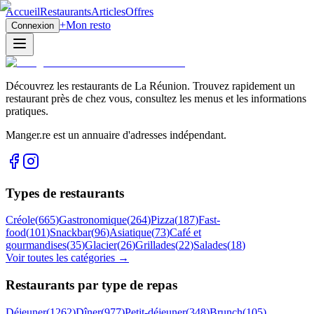
Accueil
Restaurants
Articles
Offres
+
Mon resto
Connexion
Découvrez les restaurants de La Réunion. Trouvez rapidement un
restaurant près de chez vous, consultez les menus et les informations
pratiques.
Manger.re est un annuaire d'adresses indépendant.
Types de restaurants
Créole
(
665
)
Gastronomique
(
264
)
Pizza
(
187
)
Fast-
food
(
101
)
Snackbar
(
96
)
Asiatique
(
73
)
Café et
gourmandises
(
35
)
Glacier
(
26
)
Grillades
(
22
)
Salades
(
18
)
Voir toutes les catégories →
Restaurants par type de repas
Déjeuner
(
1262
)
Dîner
(
977
)
Petit-déjeuner
(
348
)
Brunch
(
105
)