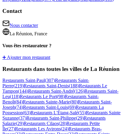
Contact
Nous contacter
La Réunion, France
Vous êtes restaurateur ?
➕ Ajouter mon restaurant
Restaurants dans toutes les villes de La Réunion
Restaurants
Saint-Paul
(
307
)
Restaurants
Saint-
Pierre
(
219
)
Restaurants
Saint-Denis
(
188
)
Restaurants
Le
Tampon
(
144
)
Restaurants
Saint-André
(
126
)
Restaurants
Saint-
Leu
(
118
)
Restaurants
Le Port
(
98
)
Restaurants
Saint-
Benoît
(
84
)
Restaurants
Sainte-Marie
(
80
)
Restaurants
Saint-
Joseph
(
74
)
Restaurants
Saint-Louis
(
69
)
Restaurants
La
Possession
(
63
)
Restaurants
L'Étang-Salé
(
55
)
Restaurants
Sainte
Suzanne
(
37
)
Restaurants
Saint-Philippe
(
29
)
Restaurants
Salazie
(
29
)
Restaurants
Cilaos
(
28
)
Restaurants
Petite
Île
(
27
)
Restaurants
Les Avirons
(
24
)
Restaurants
Bras-