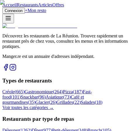
Accueil
Restaurants
Articles
Offres
+
Mon resto
Connexion
Découvrez les restaurants de La Réunion. Trouvez rapidement un
restaurant près de chez vous, consultez les menus et les informations
pratiques.
Manger.re est un annuaire d'adresses indépendant.
Types de restaurants
Créole
(
665
)
Gastronomique
(
264
)
Pizza
(
187
)
Fast-
food
(
101
)
Snackbar
(
96
)
Asiatique
(
73
)
Café et
gourmandises
(
35
)
Glacier
(
26
)
Grillades
(
22
)
Salades
(
18
)
Voir toutes les catégories →
Restaurants par type de repas
Déjeuner
(
1262
)
Dîner
(
977
)
Petit-déjeuner
(
348
)
Brunch
(
105
)