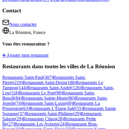
Contact
Nous contacter
La Réunion, France
Vous êtes restaurateur ?
➕ Ajouter mon restaurant
Restaurants dans toutes les villes de La Réunion
Restaurants
Saint-Paul
(
307
)
Restaurants
Saint-
Pierre
(
219
)
Restaurants
Saint-Denis
(
188
)
Restaurants
Le
Tampon
(
144
)
Restaurants
Saint-André
(
126
)
Restaurants
Saint-
Leu
(
118
)
Restaurants
Le Port
(
98
)
Restaurants
Saint-
Benoît
(
84
)
Restaurants
Sainte-Marie
(
80
)
Restaurants
Saint-
Joseph
(
74
)
Restaurants
Saint-Louis
(
69
)
Restaurants
La
Possession
(
63
)
Restaurants
L'Étang-Salé
(
55
)
Restaurants
Sainte
Suzanne
(
37
)
Restaurants
Saint-Philippe
(
29
)
Restaurants
Salazie
(
29
)
Restaurants
Cilaos
(
28
)
Restaurants
Petite
Île
(
27
)
Restaurants
Les Avirons
(
24
)
Restaurants
Bras-