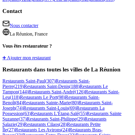
Contact
Nous contacter
La Réunion, France
Vous êtes restaurateur ?
➕ Ajouter mon restaurant
Restaurants dans toutes les villes de La Réunion
Restaurants
Saint-Paul
(
307
)
Restaurants
Saint-
Pierre
(
219
)
Restaurants
Saint-Denis
(
188
)
Restaurants
Le
Tampon
(
144
)
Restaurants
Saint-André
(
126
)
Restaurants
Saint-
Leu
(
118
)
Restaurants
Le Port
(
98
)
Restaurants
Saint-
Benoît
(
84
)
Restaurants
Sainte-Marie
(
80
)
Restaurants
Saint-
Joseph
(
74
)
Restaurants
Saint-Louis
(
69
)
Restaurants
La
Possession
(
63
)
Restaurants
L'Étang-Salé
(
55
)
Restaurants
Sainte
Suzanne
(
37
)
Restaurants
Saint-Philippe
(
29
)
Restaurants
Salazie
(
29
)
Restaurants
Cilaos
(
28
)
Restaurants
Petite
Île
(
27
)
Restaurants
Les Avirons
(
24
)
Restaurants
Bras-