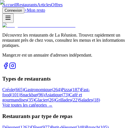
Accueil
Restaurants
Articles
Offres
+
Mon resto
Connexion
Découvrez les restaurants de La Réunion. Trouvez rapidement un
restaurant près de chez vous, consultez les menus et les informations
pratiques.
Manger.re est un annuaire d'adresses indépendant.
Types de restaurants
Créole
(
665
)
Gastronomique
(
264
)
Pizza
(
187
)
Fast-
food
(
101
)
Snackbar
(
96
)
Asiatique
(
73
)
Café et
gourmandises
(
35
)
Glacier
(
26
)
Grillades
(
22
)
Salades
(
18
)
Voir toutes les catégories →
Restaurants par type de repas
Déjeuner
(
1262
)
Dîner
(
977
)
Petit-déjeuner
(
348
)
Brunch
(
105
)