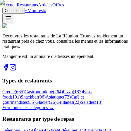
Accueil
Restaurants
Articles
Offres
+
Mon resto
Connexion
Découvrez les restaurants de La Réunion. Trouvez rapidement un
restaurant près de chez vous, consultez les menus et les informations
pratiques.
Manger.re est un annuaire d'adresses indépendant.
Types de restaurants
Créole
(
665
)
Gastronomique
(
264
)
Pizza
(
187
)
Fast-
food
(
101
)
Snackbar
(
96
)
Asiatique
(
73
)
Café et
gourmandises
(
35
)
Glacier
(
26
)
Grillades
(
22
)
Salades
(
18
)
Voir toutes les catégories →
Restaurants par type de repas
Déjeuner
(
1262
)
Dîner
(
977
)
Petit-déjeuner
(
348
)
Brunch
(
105
)