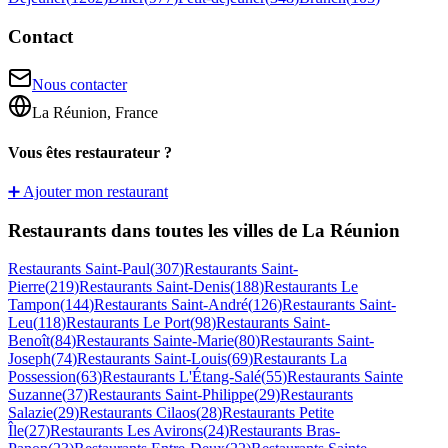
Contact
Nous contacter
La Réunion, France
Vous êtes restaurateur ?
➕ Ajouter mon restaurant
Restaurants dans toutes les villes de La Réunion
Restaurants
Saint-Paul
(
307
)
Restaurants
Saint-
Pierre
(
219
)
Restaurants
Saint-Denis
(
188
)
Restaurants
Le
Tampon
(
144
)
Restaurants
Saint-André
(
126
)
Restaurants
Saint-
Leu
(
118
)
Restaurants
Le Port
(
98
)
Restaurants
Saint-
Benoît
(
84
)
Restaurants
Sainte-Marie
(
80
)
Restaurants
Saint-
Joseph
(
74
)
Restaurants
Saint-Louis
(
69
)
Restaurants
La
Possession
(
63
)
Restaurants
L'Étang-Salé
(
55
)
Restaurants
Sainte
Suzanne
(
37
)
Restaurants
Saint-Philippe
(
29
)
Restaurants
Salazie
(
29
)
Restaurants
Cilaos
(
28
)
Restaurants
Petite
Île
(
27
)
Restaurants
Les Avirons
(
24
)
Restaurants
Bras-