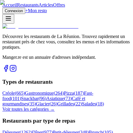
Accueil
Restaurants
Articles
Offres
+
Mon resto
Connexion
Découvrez les restaurants de La Réunion. Trouvez rapidement un
restaurant près de chez vous, consultez les menus et les informations
pratiques.
Manger.re est un annuaire d'adresses indépendant.
Types de restaurants
Créole
(
665
)
Gastronomique
(
264
)
Pizza
(
187
)
Fast-
food
(
101
)
Snackbar
(
96
)
Asiatique
(
73
)
Café et
gourmandises
(
35
)
Glacier
(
26
)
Grillades
(
22
)
Salades
(
18
)
Voir toutes les catégories →
Restaurants par type de repas
Déjeuner
(
1262
)
Dîner
(
977
)
Petit-déjeuner
(
348
)
Brunch
(
105
)