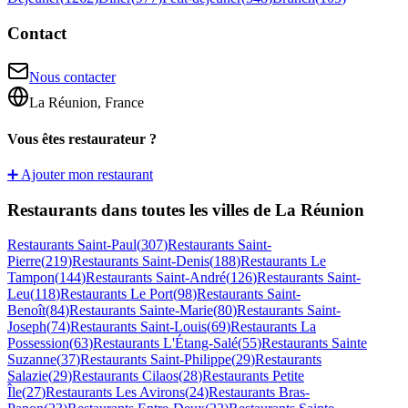
Contact
Nous contacter
La Réunion, France
Vous êtes restaurateur ?
➕ Ajouter mon restaurant
Restaurants dans toutes les villes de La Réunion
Restaurants
Saint-Paul
(
307
)
Restaurants
Saint-
Pierre
(
219
)
Restaurants
Saint-Denis
(
188
)
Restaurants
Le
Tampon
(
144
)
Restaurants
Saint-André
(
126
)
Restaurants
Saint-
Leu
(
118
)
Restaurants
Le Port
(
98
)
Restaurants
Saint-
Benoît
(
84
)
Restaurants
Sainte-Marie
(
80
)
Restaurants
Saint-
Joseph
(
74
)
Restaurants
Saint-Louis
(
69
)
Restaurants
La
Possession
(
63
)
Restaurants
L'Étang-Salé
(
55
)
Restaurants
Sainte
Suzanne
(
37
)
Restaurants
Saint-Philippe
(
29
)
Restaurants
Salazie
(
29
)
Restaurants
Cilaos
(
28
)
Restaurants
Petite
Île
(
27
)
Restaurants
Les Avirons
(
24
)
Restaurants
Bras-