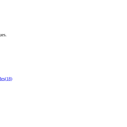
ues.
des
(
18
)