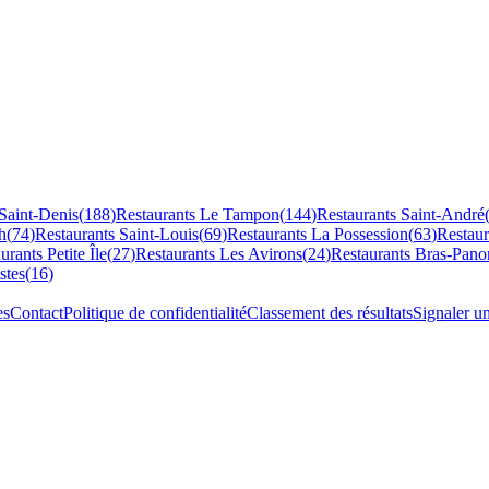
Saint-Denis
(
188
)
Restaurants
Le Tampon
(
144
)
Restaurants
Saint-André
h
(
74
)
Restaurants
Saint-Louis
(
69
)
Restaurants
La Possession
(
63
)
Restau
aurants
Petite Île
(
27
)
Restaurants
Les Avirons
(
24
)
Restaurants
Bras-Pano
stes
(
16
)
es
Contact
Politique de confidentialité
Classement des résultats
Signaler u