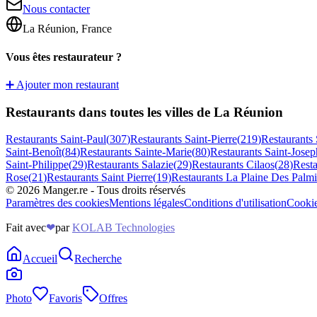
Nous contacter
La Réunion, France
Vous êtes restaurateur ?
➕ Ajouter mon restaurant
Restaurants dans toutes les villes de La Réunion
Restaurants
Saint-Paul
(
307
)
Restaurants
Saint-Pierre
(
219
)
Restaurants
Saint-Benoît
(
84
)
Restaurants
Sainte-Marie
(
80
)
Restaurants
Saint-Josep
Saint-Philippe
(
29
)
Restaurants
Salazie
(
29
)
Restaurants
Cilaos
(
28
)
Rest
Rose
(
21
)
Restaurants
Saint Pierre
(
19
)
Restaurants
La Plaine Des Palmi
©
2026
Manger.re - Tous droits réservés
Paramètres des cookies
Mentions légales
Conditions d'utilisation
Cooki
Fait avec
❤
par
KOLAB Technologies
Accueil
Recherche
Photo
Favoris
Offres