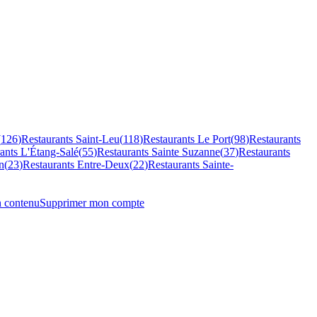
(
126
)
Restaurants
Saint-Leu
(
118
)
Restaurants
Le Port
(
98
)
Restaurants
rants
L'Étang-Salé
(
55
)
Restaurants
Sainte Suzanne
(
37
)
Restaurants
n
(
23
)
Restaurants
Entre-Deux
(
22
)
Restaurants
Sainte-
n contenu
Supprimer mon compte