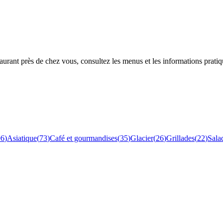
rant près de chez vous, consultez les menus et les informations pratiq
96
)
Asiatique
(
73
)
Café et gourmandises
(
35
)
Glacier
(
26
)
Grillades
(
22
)
Sala