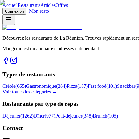
Accueil
Restaurants
Articles
Offres
+
Mon resto
Connexion
Découvrez les restaurants de La Réunion. Trouvez rapidement un restau
Manger.re est un annuaire d'adresses indépendant.
Types de restaurants
Créole
(
665
)
Gastronomique
(
264
)
Pizza
(
187
)
Fast-food
(
101
)
Snackbar
(
Voir toutes les catégories →
Restaurants par type de repas
Déjeuner
(
1262
)
Dîner
(
977
)
Petit-déjeuner
(
348
)
Brunch
(
105
)
Contact