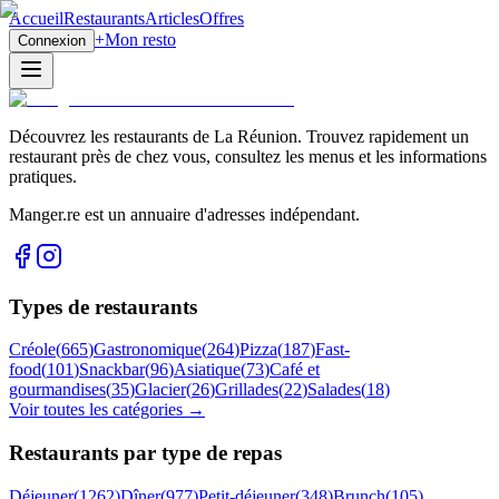
Accueil
Restaurants
Articles
Offres
+
Mon resto
Connexion
Découvrez les restaurants de La Réunion. Trouvez rapidement un
restaurant près de chez vous, consultez les menus et les informations
pratiques.
Manger.re est un annuaire d'adresses indépendant.
Types de restaurants
Créole
(
665
)
Gastronomique
(
264
)
Pizza
(
187
)
Fast-
food
(
101
)
Snackbar
(
96
)
Asiatique
(
73
)
Café et
gourmandises
(
35
)
Glacier
(
26
)
Grillades
(
22
)
Salades
(
18
)
Voir toutes les catégories →
Restaurants par type de repas
Déjeuner
(
1262
)
Dîner
(
977
)
Petit-déjeuner
(
348
)
Brunch
(
105
)