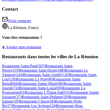
Contact
Nous contacter
La Réunion, France
Vous êtes restaurateur ?
➕ Ajouter mon restaurant
Restaurants dans toutes les villes de La Réunion
Restaurants
Saint-Paul
(
307
)
Restaurants
Saint-
Pierre
(
219
)
Restaurants
Saint-Denis
(
188
)
Restaurants
Le
Tampon
(
144
)
Restaurants
Saint-André
(
126
)
Restaurants
Saint-
Leu
(
118
)
Restaurants
Le Port
(
98
)
Restaurants
Saint-
Benoît
(
84
)
Restaurants
Sainte-Marie
(
80
)
Restaurants
Saint-
Joseph
(
74
)
Restaurants
Saint-Louis
(
69
)
Restaurants
La
Possession
(
63
)
Restaurants
L'Étang-Salé
(
55
)
Restaurants
Sainte
Suzanne
(
37
)
Restaurants
Saint-Philippe
(
29
)
Restaurants
Salazie
(
29
)
Restaurants
Cilaos
(
28
)
Restaurants
Petite
Île
(
27
)
Restaurants
Les Avirons
(
24
)
Restaurants
Bras-