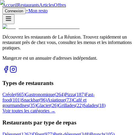
Accueil
Restaurants
Articles
Offres
+
Mon resto
Connexion
Découvrez les restaurants de La Réunion. Trouvez rapidement un
restaurant près de chez vous, consultez les menus et les informations
pratiques.
Manger.re est un annuaire d'adresses indépendant.
Types de restaurants
Créole
(
665
)
Gastronomique
(
264
)
Pizza
(
187
)
Fast-
food
(
101
)
Snackbar
(
96
)
Asiatique
(
73
)
Café et
gourmandises
(
35
)
Glacier
(
26
)
Grillades
(
22
)
Salades
(
18
)
Voir toutes les catégories →
Restaurants par type de repas
Déjeuner
(
1262
)
Dîner
(
977
)
Petit-déjeuner
(
348
)
Brunch
(
105
)