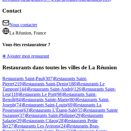
Contact
Nous contacter
La Réunion, France
Vous êtes restaurateur ?
➕ Ajouter mon restaurant
Restaurants dans toutes les villes de La Réunion
Restaurants
Saint-Paul
(
307
)
Restaurants
Saint-
Pierre
(
219
)
Restaurants
Saint-Denis
(
188
)
Restaurants
Le
Tampon
(
144
)
Restaurants
Saint-André
(
126
)
Restaurants
Saint-
Leu
(
118
)
Restaurants
Le Port
(
98
)
Restaurants
Saint-
Benoît
(
84
)
Restaurants
Sainte-Marie
(
80
)
Restaurants
Saint-
Joseph
(
74
)
Restaurants
Saint-Louis
(
69
)
Restaurants
La
Possession
(
63
)
Restaurants
L'Étang-Salé
(
55
)
Restaurants
Sainte
Suzanne
(
37
)
Restaurants
Saint-Philippe
(
29
)
Restaurants
Salazie
(
29
)
Restaurants
Cilaos
(
28
)
Restaurants
Petite
Île
(
27
)
Restaurants
Les Avirons
(
24
)
Restaurants
Bras-