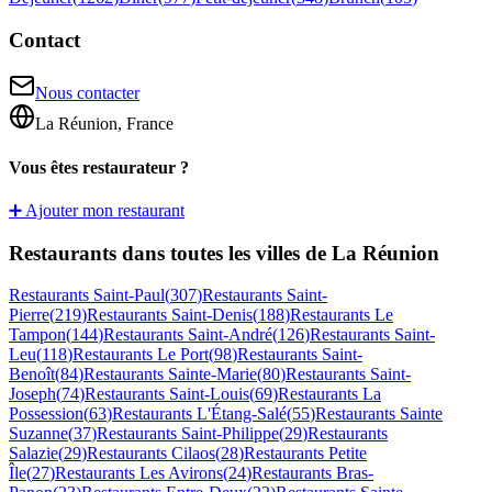
Contact
Nous contacter
La Réunion, France
Vous êtes restaurateur ?
➕ Ajouter mon restaurant
Restaurants dans toutes les villes de La Réunion
Restaurants
Saint-Paul
(
307
)
Restaurants
Saint-
Pierre
(
219
)
Restaurants
Saint-Denis
(
188
)
Restaurants
Le
Tampon
(
144
)
Restaurants
Saint-André
(
126
)
Restaurants
Saint-
Leu
(
118
)
Restaurants
Le Port
(
98
)
Restaurants
Saint-
Benoît
(
84
)
Restaurants
Sainte-Marie
(
80
)
Restaurants
Saint-
Joseph
(
74
)
Restaurants
Saint-Louis
(
69
)
Restaurants
La
Possession
(
63
)
Restaurants
L'Étang-Salé
(
55
)
Restaurants
Sainte
Suzanne
(
37
)
Restaurants
Saint-Philippe
(
29
)
Restaurants
Salazie
(
29
)
Restaurants
Cilaos
(
28
)
Restaurants
Petite
Île
(
27
)
Restaurants
Les Avirons
(
24
)
Restaurants
Bras-