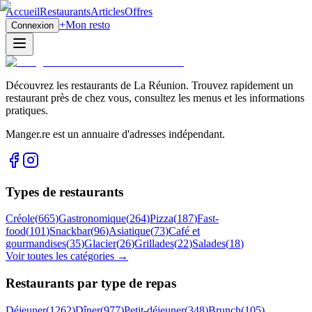
Accueil
Restaurants
Articles
Offres
+
Mon resto
Connexion
Découvrez les restaurants de La Réunion. Trouvez rapidement un
restaurant près de chez vous, consultez les menus et les informations
pratiques.
Manger.re est un annuaire d'adresses indépendant.
Types de restaurants
Créole
(
665
)
Gastronomique
(
264
)
Pizza
(
187
)
Fast-
food
(
101
)
Snackbar
(
96
)
Asiatique
(
73
)
Café et
gourmandises
(
35
)
Glacier
(
26
)
Grillades
(
22
)
Salades
(
18
)
Voir toutes les catégories →
Restaurants par type de repas
Déjeuner
(
1262
)
Dîner
(
977
)
Petit-déjeuner
(
348
)
Brunch
(
105
)