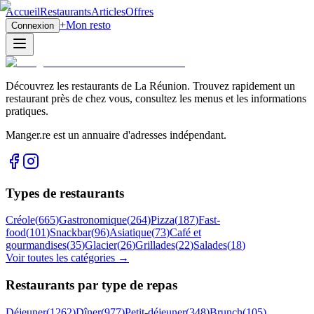
Accueil
Restaurants
Articles
Offres
+
Mon resto
Connexion
Découvrez les restaurants de La Réunion. Trouvez rapidement un
restaurant près de chez vous, consultez les menus et les informations
pratiques.
Manger.re est un annuaire d'adresses indépendant.
Types de restaurants
Créole
(
665
)
Gastronomique
(
264
)
Pizza
(
187
)
Fast-
food
(
101
)
Snackbar
(
96
)
Asiatique
(
73
)
Café et
gourmandises
(
35
)
Glacier
(
26
)
Grillades
(
22
)
Salades
(
18
)
Voir toutes les catégories →
Restaurants par type de repas
Déjeuner
(
1262
)
Dîner
(
977
)
Petit-déjeuner
(
348
)
Brunch
(
105
)