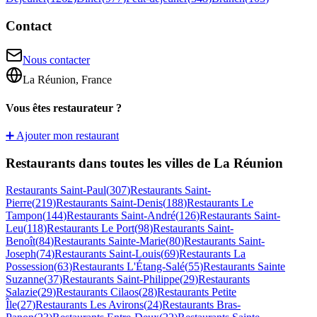
Contact
Nous contacter
La Réunion, France
Vous êtes restaurateur ?
➕ Ajouter mon restaurant
Restaurants dans toutes les villes de La Réunion
Restaurants
Saint-Paul
(
307
)
Restaurants
Saint-
Pierre
(
219
)
Restaurants
Saint-Denis
(
188
)
Restaurants
Le
Tampon
(
144
)
Restaurants
Saint-André
(
126
)
Restaurants
Saint-
Leu
(
118
)
Restaurants
Le Port
(
98
)
Restaurants
Saint-
Benoît
(
84
)
Restaurants
Sainte-Marie
(
80
)
Restaurants
Saint-
Joseph
(
74
)
Restaurants
Saint-Louis
(
69
)
Restaurants
La
Possession
(
63
)
Restaurants
L'Étang-Salé
(
55
)
Restaurants
Sainte
Suzanne
(
37
)
Restaurants
Saint-Philippe
(
29
)
Restaurants
Salazie
(
29
)
Restaurants
Cilaos
(
28
)
Restaurants
Petite
Île
(
27
)
Restaurants
Les Avirons
(
24
)
Restaurants
Bras-