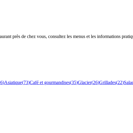
rant près de chez vous, consultez les menus et les informations pratiq
96
)
Asiatique
(
73
)
Café et gourmandises
(
35
)
Glacier
(
26
)
Grillades
(
22
)
Sala