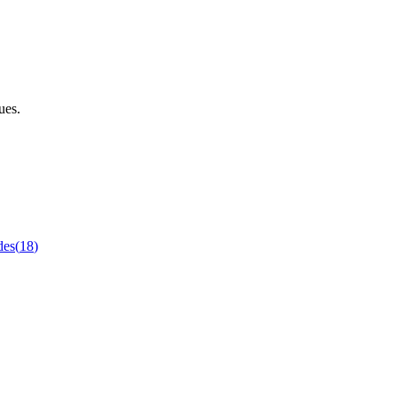
ues.
des
(
18
)