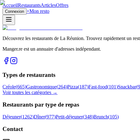
Accueil
Restaurants
Articles
Offres
+
Mon resto
Connexion
Découvrez les restaurants de La Réunion. Trouvez rapidement un restau
Manger.re est un annuaire d'adresses indépendant.
Types de restaurants
Créole
(
665
)
Gastronomique
(
264
)
Pizza
(
187
)
Fast-food
(
101
)
Snackbar
(
Voir toutes les catégories →
Restaurants par type de repas
Déjeuner
(
1262
)
Dîner
(
977
)
Petit-déjeuner
(
348
)
Brunch
(
105
)
Contact