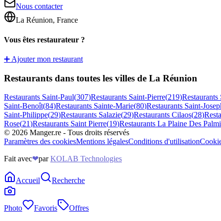
Nous contacter
La Réunion, France
Vous êtes restaurateur ?
➕ Ajouter mon restaurant
Restaurants dans toutes les villes de La Réunion
Restaurants
Saint-Paul
(
307
)
Restaurants
Saint-Pierre
(
219
)
Restaurants
Saint-Benoît
(
84
)
Restaurants
Sainte-Marie
(
80
)
Restaurants
Saint-Josep
Saint-Philippe
(
29
)
Restaurants
Salazie
(
29
)
Restaurants
Cilaos
(
28
)
Rest
Rose
(
21
)
Restaurants
Saint Pierre
(
19
)
Restaurants
La Plaine Des Palmi
©
2026
Manger.re - Tous droits réservés
Paramètres des cookies
Mentions légales
Conditions d'utilisation
Cooki
Fait avec
❤
par
KOLAB Technologies
Accueil
Recherche
Photo
Favoris
Offres