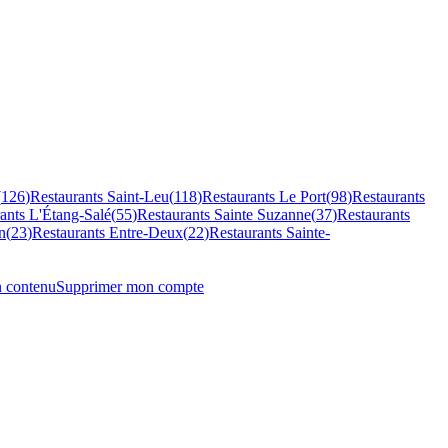
(
126
)
Restaurants
Saint-Leu
(
118
)
Restaurants
Le Port
(
98
)
Restaurants
rants
L'Étang-Salé
(
55
)
Restaurants
Sainte Suzanne
(
37
)
Restaurants
n
(
23
)
Restaurants
Entre-Deux
(
22
)
Restaurants
Sainte-
n contenu
Supprimer mon compte