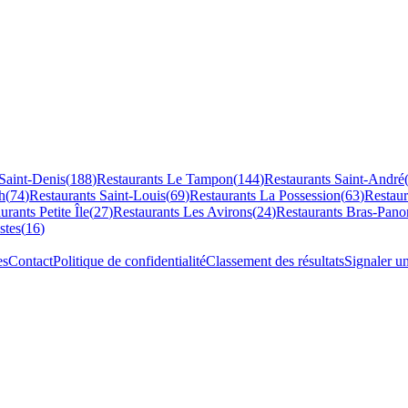
Saint-Denis
(
188
)
Restaurants
Le Tampon
(
144
)
Restaurants
Saint-André
h
(
74
)
Restaurants
Saint-Louis
(
69
)
Restaurants
La Possession
(
63
)
Restau
aurants
Petite Île
(
27
)
Restaurants
Les Avirons
(
24
)
Restaurants
Bras-Pano
stes
(
16
)
es
Contact
Politique de confidentialité
Classement des résultats
Signaler u