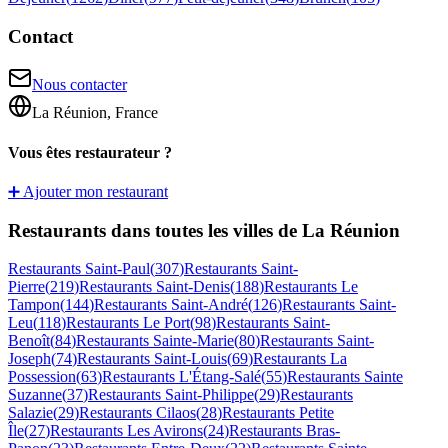
Contact
Nous contacter
La Réunion, France
Vous êtes restaurateur ?
➕ Ajouter mon restaurant
Restaurants dans toutes les villes de La Réunion
Restaurants
Saint-Paul
(
307
)
Restaurants
Saint-
Pierre
(
219
)
Restaurants
Saint-Denis
(
188
)
Restaurants
Le
Tampon
(
144
)
Restaurants
Saint-André
(
126
)
Restaurants
Saint-
Leu
(
118
)
Restaurants
Le Port
(
98
)
Restaurants
Saint-
Benoît
(
84
)
Restaurants
Sainte-Marie
(
80
)
Restaurants
Saint-
Joseph
(
74
)
Restaurants
Saint-Louis
(
69
)
Restaurants
La
Possession
(
63
)
Restaurants
L'Étang-Salé
(
55
)
Restaurants
Sainte
Suzanne
(
37
)
Restaurants
Saint-Philippe
(
29
)
Restaurants
Salazie
(
29
)
Restaurants
Cilaos
(
28
)
Restaurants
Petite
Île
(
27
)
Restaurants
Les Avirons
(
24
)
Restaurants
Bras-