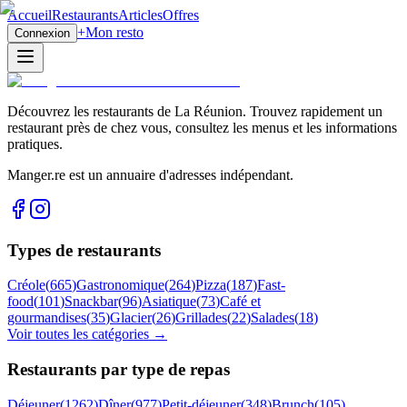
Accueil
Restaurants
Articles
Offres
+
Mon resto
Connexion
Découvrez les restaurants de La Réunion. Trouvez rapidement un
restaurant près de chez vous, consultez les menus et les informations
pratiques.
Manger.re est un annuaire d'adresses indépendant.
Types de restaurants
Créole
(
665
)
Gastronomique
(
264
)
Pizza
(
187
)
Fast-
food
(
101
)
Snackbar
(
96
)
Asiatique
(
73
)
Café et
gourmandises
(
35
)
Glacier
(
26
)
Grillades
(
22
)
Salades
(
18
)
Voir toutes les catégories →
Restaurants par type de repas
Déjeuner
(
1262
)
Dîner
(
977
)
Petit-déjeuner
(
348
)
Brunch
(
105
)