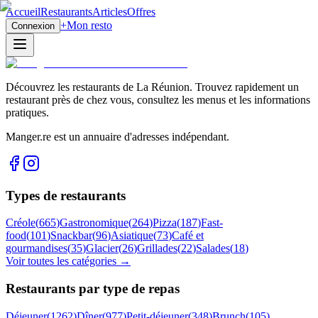
Accueil
Restaurants
Articles
Offres
+
Mon resto
Connexion
Découvrez les restaurants de La Réunion. Trouvez rapidement un
restaurant près de chez vous, consultez les menus et les informations
pratiques.
Manger.re est un annuaire d'adresses indépendant.
Types de restaurants
Créole
(
665
)
Gastronomique
(
264
)
Pizza
(
187
)
Fast-
food
(
101
)
Snackbar
(
96
)
Asiatique
(
73
)
Café et
gourmandises
(
35
)
Glacier
(
26
)
Grillades
(
22
)
Salades
(
18
)
Voir toutes les catégories →
Restaurants par type de repas
Déjeuner
(
1262
)
Dîner
(
977
)
Petit-déjeuner
(
348
)
Brunch
(
105
)