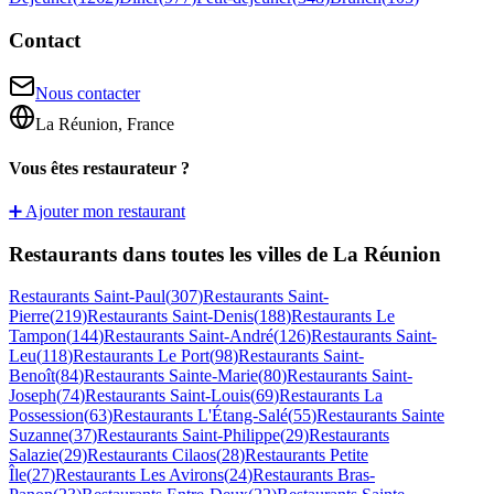
Contact
Nous contacter
La Réunion, France
Vous êtes restaurateur ?
➕ Ajouter mon restaurant
Restaurants dans toutes les villes de La Réunion
Restaurants
Saint-Paul
(
307
)
Restaurants
Saint-
Pierre
(
219
)
Restaurants
Saint-Denis
(
188
)
Restaurants
Le
Tampon
(
144
)
Restaurants
Saint-André
(
126
)
Restaurants
Saint-
Leu
(
118
)
Restaurants
Le Port
(
98
)
Restaurants
Saint-
Benoît
(
84
)
Restaurants
Sainte-Marie
(
80
)
Restaurants
Saint-
Joseph
(
74
)
Restaurants
Saint-Louis
(
69
)
Restaurants
La
Possession
(
63
)
Restaurants
L'Étang-Salé
(
55
)
Restaurants
Sainte
Suzanne
(
37
)
Restaurants
Saint-Philippe
(
29
)
Restaurants
Salazie
(
29
)
Restaurants
Cilaos
(
28
)
Restaurants
Petite
Île
(
27
)
Restaurants
Les Avirons
(
24
)
Restaurants
Bras-