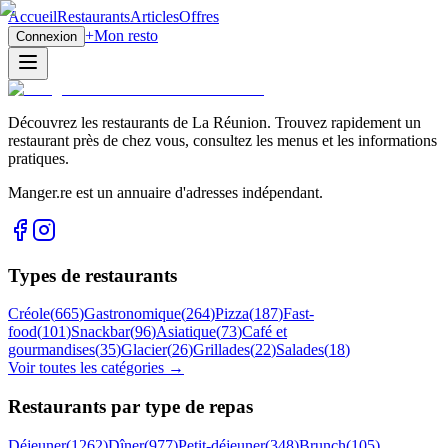
Accueil
Restaurants
Articles
Offres
+
Mon resto
Connexion
Découvrez les restaurants de La Réunion. Trouvez rapidement un
restaurant près de chez vous, consultez les menus et les informations
pratiques.
Manger.re est un annuaire d'adresses indépendant.
Types de restaurants
Créole
(
665
)
Gastronomique
(
264
)
Pizza
(
187
)
Fast-
food
(
101
)
Snackbar
(
96
)
Asiatique
(
73
)
Café et
gourmandises
(
35
)
Glacier
(
26
)
Grillades
(
22
)
Salades
(
18
)
Voir toutes les catégories →
Restaurants par type de repas
Déjeuner
(
1262
)
Dîner
(
977
)
Petit-déjeuner
(
348
)
Brunch
(
105
)