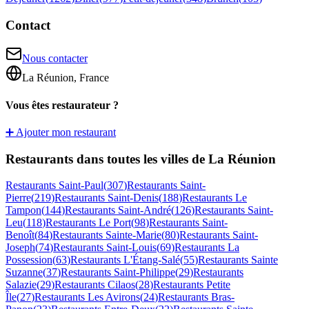
Contact
Nous contacter
La Réunion, France
Vous êtes restaurateur ?
➕ Ajouter mon restaurant
Restaurants dans toutes les villes de La Réunion
Restaurants
Saint-Paul
(
307
)
Restaurants
Saint-
Pierre
(
219
)
Restaurants
Saint-Denis
(
188
)
Restaurants
Le
Tampon
(
144
)
Restaurants
Saint-André
(
126
)
Restaurants
Saint-
Leu
(
118
)
Restaurants
Le Port
(
98
)
Restaurants
Saint-
Benoît
(
84
)
Restaurants
Sainte-Marie
(
80
)
Restaurants
Saint-
Joseph
(
74
)
Restaurants
Saint-Louis
(
69
)
Restaurants
La
Possession
(
63
)
Restaurants
L'Étang-Salé
(
55
)
Restaurants
Sainte
Suzanne
(
37
)
Restaurants
Saint-Philippe
(
29
)
Restaurants
Salazie
(
29
)
Restaurants
Cilaos
(
28
)
Restaurants
Petite
Île
(
27
)
Restaurants
Les Avirons
(
24
)
Restaurants
Bras-