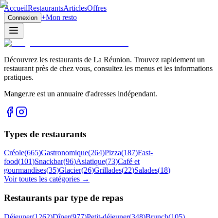
Accueil
Restaurants
Articles
Offres
+
Mon resto
Connexion
Découvrez les restaurants de La Réunion. Trouvez rapidement un
restaurant près de chez vous, consultez les menus et les informations
pratiques.
Manger.re est un annuaire d'adresses indépendant.
Types de restaurants
Créole
(
665
)
Gastronomique
(
264
)
Pizza
(
187
)
Fast-
food
(
101
)
Snackbar
(
96
)
Asiatique
(
73
)
Café et
gourmandises
(
35
)
Glacier
(
26
)
Grillades
(
22
)
Salades
(
18
)
Voir toutes les catégories →
Restaurants par type de repas
Déjeuner
(
1262
)
Dîner
(
977
)
Petit-déjeuner
(
348
)
Brunch
(
105
)