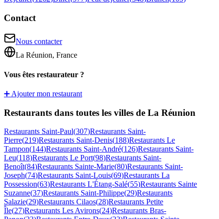
Contact
Nous contacter
La Réunion, France
Vous êtes restaurateur ?
➕ Ajouter mon restaurant
Restaurants dans toutes les villes de La Réunion
Restaurants
Saint-Paul
(
307
)
Restaurants
Saint-
Pierre
(
219
)
Restaurants
Saint-Denis
(
188
)
Restaurants
Le
Tampon
(
144
)
Restaurants
Saint-André
(
126
)
Restaurants
Saint-
Leu
(
118
)
Restaurants
Le Port
(
98
)
Restaurants
Saint-
Benoît
(
84
)
Restaurants
Sainte-Marie
(
80
)
Restaurants
Saint-
Joseph
(
74
)
Restaurants
Saint-Louis
(
69
)
Restaurants
La
Possession
(
63
)
Restaurants
L'Étang-Salé
(
55
)
Restaurants
Sainte
Suzanne
(
37
)
Restaurants
Saint-Philippe
(
29
)
Restaurants
Salazie
(
29
)
Restaurants
Cilaos
(
28
)
Restaurants
Petite
Île
(
27
)
Restaurants
Les Avirons
(
24
)
Restaurants
Bras-