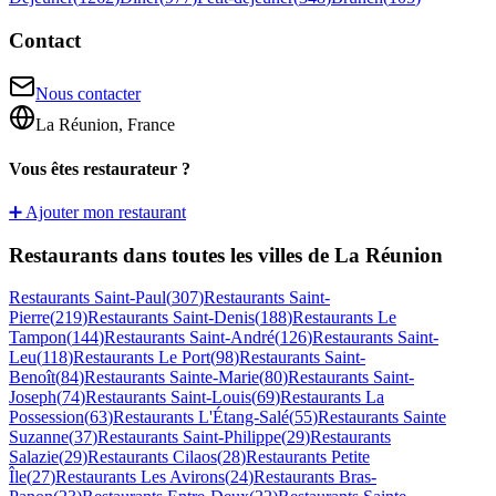
Contact
Nous contacter
La Réunion, France
Vous êtes restaurateur ?
➕ Ajouter mon restaurant
Restaurants dans toutes les villes de La Réunion
Restaurants
Saint-Paul
(
307
)
Restaurants
Saint-
Pierre
(
219
)
Restaurants
Saint-Denis
(
188
)
Restaurants
Le
Tampon
(
144
)
Restaurants
Saint-André
(
126
)
Restaurants
Saint-
Leu
(
118
)
Restaurants
Le Port
(
98
)
Restaurants
Saint-
Benoît
(
84
)
Restaurants
Sainte-Marie
(
80
)
Restaurants
Saint-
Joseph
(
74
)
Restaurants
Saint-Louis
(
69
)
Restaurants
La
Possession
(
63
)
Restaurants
L'Étang-Salé
(
55
)
Restaurants
Sainte
Suzanne
(
37
)
Restaurants
Saint-Philippe
(
29
)
Restaurants
Salazie
(
29
)
Restaurants
Cilaos
(
28
)
Restaurants
Petite
Île
(
27
)
Restaurants
Les Avirons
(
24
)
Restaurants
Bras-