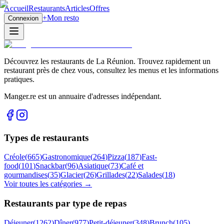
Accueil
Restaurants
Articles
Offres
+
Mon resto
Connexion
Découvrez les restaurants de La Réunion. Trouvez rapidement un
restaurant près de chez vous, consultez les menus et les informations
pratiques.
Manger.re est un annuaire d'adresses indépendant.
Types de restaurants
Créole
(
665
)
Gastronomique
(
264
)
Pizza
(
187
)
Fast-
food
(
101
)
Snackbar
(
96
)
Asiatique
(
73
)
Café et
gourmandises
(
35
)
Glacier
(
26
)
Grillades
(
22
)
Salades
(
18
)
Voir toutes les catégories →
Restaurants par type de repas
Déjeuner
(
1262
)
Dîner
(
977
)
Petit-déjeuner
(
348
)
Brunch
(
105
)