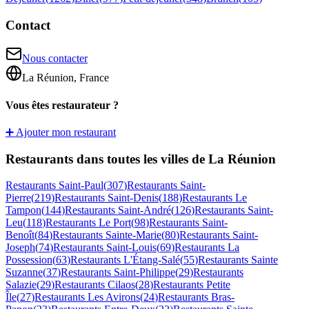
Contact
Nous contacter
La Réunion, France
Vous êtes restaurateur ?
➕ Ajouter mon restaurant
Restaurants dans toutes les villes de La Réunion
Restaurants
Saint-Paul
(
307
)
Restaurants
Saint-
Pierre
(
219
)
Restaurants
Saint-Denis
(
188
)
Restaurants
Le
Tampon
(
144
)
Restaurants
Saint-André
(
126
)
Restaurants
Saint-
Leu
(
118
)
Restaurants
Le Port
(
98
)
Restaurants
Saint-
Benoît
(
84
)
Restaurants
Sainte-Marie
(
80
)
Restaurants
Saint-
Joseph
(
74
)
Restaurants
Saint-Louis
(
69
)
Restaurants
La
Possession
(
63
)
Restaurants
L'Étang-Salé
(
55
)
Restaurants
Sainte
Suzanne
(
37
)
Restaurants
Saint-Philippe
(
29
)
Restaurants
Salazie
(
29
)
Restaurants
Cilaos
(
28
)
Restaurants
Petite
Île
(
27
)
Restaurants
Les Avirons
(
24
)
Restaurants
Bras-