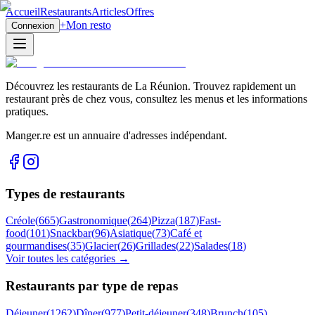
Accueil
Restaurants
Articles
Offres
+
Mon resto
Connexion
Découvrez les restaurants de La Réunion. Trouvez rapidement un
restaurant près de chez vous, consultez les menus et les informations
pratiques.
Manger.re est un annuaire d'adresses indépendant.
Types de restaurants
Créole
(
665
)
Gastronomique
(
264
)
Pizza
(
187
)
Fast-
food
(
101
)
Snackbar
(
96
)
Asiatique
(
73
)
Café et
gourmandises
(
35
)
Glacier
(
26
)
Grillades
(
22
)
Salades
(
18
)
Voir toutes les catégories →
Restaurants par type de repas
Déjeuner
(
1262
)
Dîner
(
977
)
Petit-déjeuner
(
348
)
Brunch
(
105
)