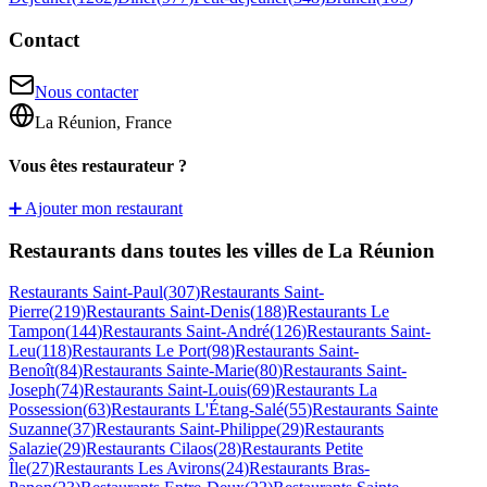
Contact
Nous contacter
La Réunion, France
Vous êtes restaurateur ?
➕ Ajouter mon restaurant
Restaurants dans toutes les villes de La Réunion
Restaurants
Saint-Paul
(
307
)
Restaurants
Saint-
Pierre
(
219
)
Restaurants
Saint-Denis
(
188
)
Restaurants
Le
Tampon
(
144
)
Restaurants
Saint-André
(
126
)
Restaurants
Saint-
Leu
(
118
)
Restaurants
Le Port
(
98
)
Restaurants
Saint-
Benoît
(
84
)
Restaurants
Sainte-Marie
(
80
)
Restaurants
Saint-
Joseph
(
74
)
Restaurants
Saint-Louis
(
69
)
Restaurants
La
Possession
(
63
)
Restaurants
L'Étang-Salé
(
55
)
Restaurants
Sainte
Suzanne
(
37
)
Restaurants
Saint-Philippe
(
29
)
Restaurants
Salazie
(
29
)
Restaurants
Cilaos
(
28
)
Restaurants
Petite
Île
(
27
)
Restaurants
Les Avirons
(
24
)
Restaurants
Bras-