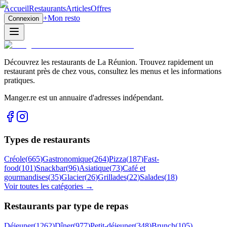
Accueil
Restaurants
Articles
Offres
+
Mon resto
Connexion
Découvrez les restaurants de La Réunion. Trouvez rapidement un
restaurant près de chez vous, consultez les menus et les informations
pratiques.
Manger.re est un annuaire d'adresses indépendant.
Types de restaurants
Créole
(
665
)
Gastronomique
(
264
)
Pizza
(
187
)
Fast-
food
(
101
)
Snackbar
(
96
)
Asiatique
(
73
)
Café et
gourmandises
(
35
)
Glacier
(
26
)
Grillades
(
22
)
Salades
(
18
)
Voir toutes les catégories →
Restaurants par type de repas
Déjeuner
(
1262
)
Dîner
(
977
)
Petit-déjeuner
(
348
)
Brunch
(
105
)