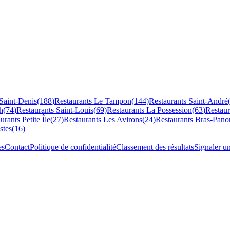
Saint-Denis
(
188
)
Restaurants
Le Tampon
(
144
)
Restaurants
Saint-André
h
(
74
)
Restaurants
Saint-Louis
(
69
)
Restaurants
La Possession
(
63
)
Restau
aurants
Petite Île
(
27
)
Restaurants
Les Avirons
(
24
)
Restaurants
Bras-Pano
stes
(
16
)
es
Contact
Politique de confidentialité
Classement des résultats
Signaler u