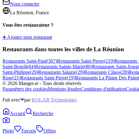
Nous contacter
La Réunion, France
Vous êtes restaurateur ?
➕ Ajouter mon restaurant
Restaurants dans toutes les villes de La Réunion
Restaurants
Saint-Paul
(
307
)
Restaurants
Saint-Pierre
(
219
)
Restaurants
Saint-Benoît
(
84
)
Restaurants
Sainte-Marie
(
80
)
Restaurants
Saint-Josep
Saint-Philippe
(
29
)
Restaurants
Salazie
(
29
)
Restaurants
Cilaos
(
28
)
Rest
Rose
(
21
)
Restaurants
Saint Pierre
(
19
)
Restaurants
La Plaine Des Palmi
©
2026
Manger.re - Tous droits réservés
Paramètres des cookies
Mentions légales
Conditions d'utilisation
Cooki
Fait avec
❤
par
KOLAB Technologies
Accueil
Recherche
Photo
Favoris
Offres