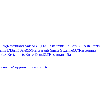
(
126
)
Restaurants
Saint-Leu
(
118
)
Restaurants
Le Port
(
98
)
Restaurants
rants
L'Étang-Salé
(
55
)
Restaurants
Sainte Suzanne
(
37
)
Restaurants
n
(
23
)
Restaurants
Entre-Deux
(
22
)
Restaurants
Sainte-
n contenu
Supprimer mon compte