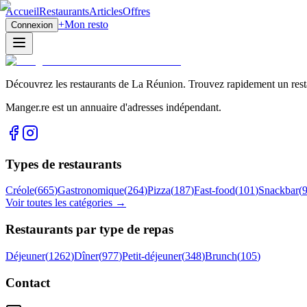
Accueil
Restaurants
Articles
Offres
+
Mon resto
Connexion
Découvrez les restaurants de La Réunion. Trouvez rapidement un restau
Manger.re est un annuaire d'adresses indépendant.
Types de restaurants
Créole
(
665
)
Gastronomique
(
264
)
Pizza
(
187
)
Fast-food
(
101
)
Snackbar
(
Voir toutes les catégories →
Restaurants par type de repas
Déjeuner
(
1262
)
Dîner
(
977
)
Petit-déjeuner
(
348
)
Brunch
(
105
)
Contact