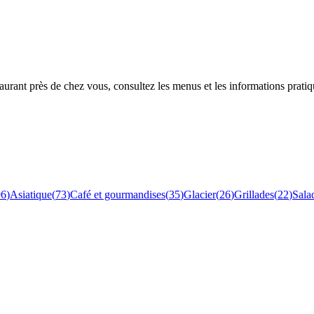
rant près de chez vous, consultez les menus et les informations pratiq
96
)
Asiatique
(
73
)
Café et gourmandises
(
35
)
Glacier
(
26
)
Grillades
(
22
)
Sala