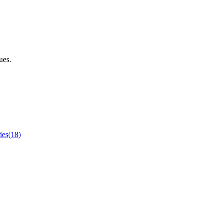
ues.
des
(
18
)